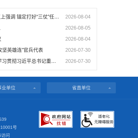
汪华东在全市季度工作会议上强调 锚定打好“三仗”任务和年度预期目标不动摇 在全市上下掀起比学赶超争先进位的攻坚热潮
2026-08-04
人
2026-08-05
议
2026-08-04
攻坚英雄连”官兵代表
2026-07-30
市委常委会会议强调 深入学习贯彻习近平总书记重要讲话指示精神 高质量推进城市更新 不断提升本质安全水平 汪华东主持会议
2026-07-30
事业单位
省直单位
639
10001号
6访问