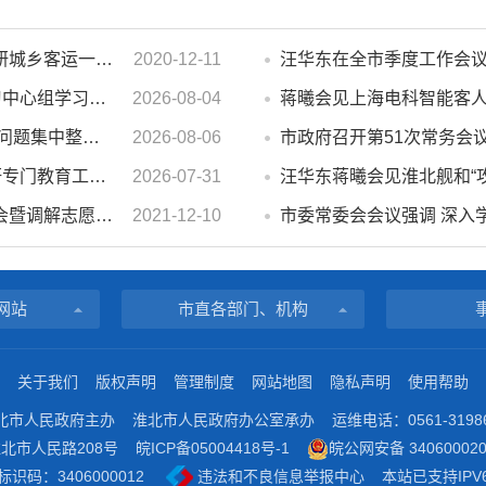
濉溪县人大常委会副主任李秀侠一行调研城乡客运一体化和治超工作
2020-12-11
市政府2026年第14次党组会 暨理论学习中心组学习会议召开 蒋曦主持会议并讲话
2026-08-04
蒋曦会见上海电科智能客
汪华东在督导群众身边不正之风 和腐败问题集中整治工作时强调 以更高标准更实举措纵深推进集中整治 不断增强人民群众获得感幸福感安全感
2026-08-06
市政府召开第51次常务会
汪华东开展夏季“送清凉”慰问活动并调研专门教育工作 落实落细防暑降温措施 用心用情关爱一线职工
2026-07-31
汪华东蒋曦会见淮北舰和“
濉溪县举行婚姻家庭纠纷人民调解委员会暨调解志愿者服务团成立仪式
2021-12-10
网站
市直各部门、机构
关于我们
版权声明
管理制度
网站地图
隐私声明
使用帮助
北市人民政府主办
淮北市人民政府办公室承办
运维电话：0561-3198
北市人民路208号
皖ICP备05004418号-1
皖公网安备 340600020
识码：3406000012
违法和不良信息举报中心
本站已支持IPV