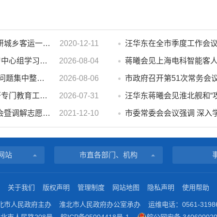
濉溪县人大常委会副主任李秀侠一行调研城乡客运一体化和治超工作
2020-12-11
市政府2026年第14次党组会 暨理论学习中心组学习会议召开 蒋曦主持会议并讲话
2026-08-04
蒋曦会见上海电科智能客
汪华东在督导群众身边不正之风 和腐败问题集中整治工作时强调 以更高标准更实举措纵深推进集中整治 不断增强人民群众获得感幸福感安全感
2026-08-06
市政府召开第51次常务会
汪华东开展夏季“送清凉”慰问活动并调研专门教育工作 落实落细防暑降温措施 用心用情关爱一线职工
2026-07-31
汪华东蒋曦会见淮北舰和“
濉溪县举行婚姻家庭纠纷人民调解委员会暨调解志愿者服务团成立仪式
2021-12-10
网站
市直各部门、机构
关于我们
版权声明
管理制度
网站地图
隐私声明
使用帮助
北市人民政府主办
淮北市人民政府办公室承办
运维电话：0561-3198
北市人民路208号
皖ICP备05004418号-1
皖公网安备 340600020