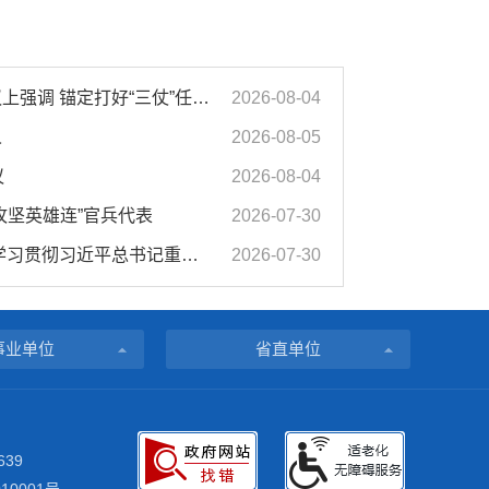
汪华东在全市季度工作会议上强调 锚定打好“三仗”任务和年度预期目标不动摇 在全市上下掀起比学赶超争先进位的攻坚热潮
2026-08-04
人
2026-08-05
议
2026-08-04
攻坚英雄连”官兵代表
2026-07-30
市委常委会会议强调 深入学习贯彻习近平总书记重要讲话指示精神 高质量推进城市更新 不断提升本质安全水平 汪华东主持会议
2026-07-30
事业单位
省直单位
639
10001号