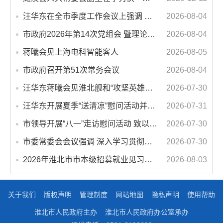
汪华东在全市季度工作会议上强调 锚定打好“三仗”任务和年度预期目标不动摇 在全市上下掀起比学赶超争先进位的攻坚热潮
2026-08-04
市政府2026年第14次党组会 暨理论学习中心组学习会议召开 蒋曦主持会议并讲话
2026-08-04
蒋曦会见上海电科智能客人
2026-08-05
市政府召开第51次常务会议
2026-08-04
汪华东蒋曦会见淮北舰和“攻坚英雄连”官兵代表
2026-07-30
汪华东开展夏季“送清凉”慰问活动并调研专门教育工作 落实落细防暑降温措施 用心用情关爱一线职工
2026-07-31
市领导开展“八一”走访慰问活动 致以节日问候 畅叙鱼水深情
2026-07-30
市委常委会会议强调 深入学习贯彻习近平总书记重要讲话指示精神 高质量推进城市更新 不断提升本质安全水平 汪华东主持会议
2026-07-30
2026年淮北市市本级招募就业见习人员公告
2026-08-03
关于我们
版权声明
管理制度
网站地图
隐私声明
使用帮助
淮北市人民政府主办
淮北市人民政府办公室承办