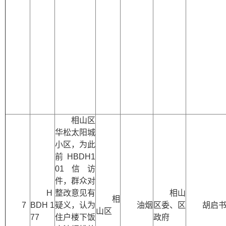
相山区
华松太阳城
小区，为此
前HBDH1
01信访
件，群众对
H
整改意见有
相山
相
7
BDH 1
疑义，认为
油烟
区委、区
胡启书
山区
77
住户楼下饭
政府