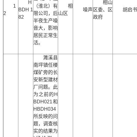
H
相山
1
（淮北）有
相
BDH 1
噪声
区委、区
胡启
2
限公司，后
山区
82
政府
半夜生产噪
音大，影响
居民正常生
活。
濉溪县
南坪镇任楼
煤矿旁的长
安新型建材
厂问题。此
为之前的H
BDH021和
HBDH034
所反映的问
题，调查核
实的结果为