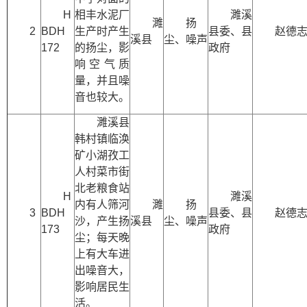
H
相丰水泥厂
濉溪
濉
扬
2
BDH
生产时产生
县委、县
赵德
溪县
尘、噪声
172
的扬尘，影
政府
响空气质
量，并且噪
音也较大。
濉溪县
韩村镇临涣
矿小湖孜工
人村菜市街
北老粮食站
H
濉溪
内有人筛河
濉
扬
3
BDH
县委、县
赵德
沙，产生扬
溪县
尘、噪声
173
政府
尘；每天晚
上有大车进
出噪音大，
影响居民生
活。