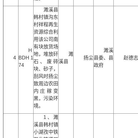
濉溪县
韩村镇沟东
村祥程再生
资源综合利
用该公司南
有块放货场
H
濉溪
地，堆放矸
濉
4
BDH 1
扬尘
县委、县
赵德
石、废砖
溪县
74
政府
块、砂子，
刮风时扬尘
致周边农田
内庄稼变
黑，污染环
境。
1、濉
溪县韩村镇
小湖孜中铁