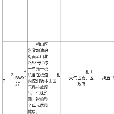
相山区
惠黎加油站
对面孟山北
路53号2栋
一单元一楼
H
相山
2
私自在楼道
相
BWX1
大气
区委、区
胡启
7
内挖洞装排
山区
27
政府
气扇排放废
气，气味难
闻，影响整
个单元居民
健康。