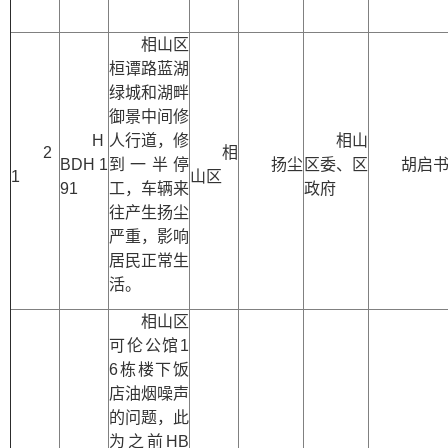
相山区
桓谭路蓝湖
绿城和湖畔
御景中间修
H
人行道，修
相山
2
相
BDH 1
到一半停
扬尘
区委、区
胡启
1
山区
91
工，车辆来
政府
往产生扬尘
严重，影响
居民正常生
活。
相山区
可伦公馆1
6栋楼下饭
店油烟噪声
的问题，此
为之前HB