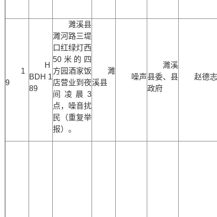
濉溪县
濉河路三堤
口红绿灯西
50米的四
H
濉溪
1
方园酒家饭
濉
BDH 1
噪声
县委、县
赵德
9
店营业到夜
溪县
89
政府
间凌晨3
点，噪音扰
民（重复举
报）。