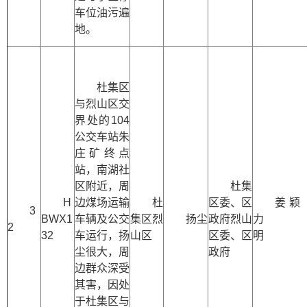
车位油污遍
地。
杜集区
与烈山区交
界处的104
公交车站朱
庄矿终点
站，南湖社
区附近，周
杜集
H
边煤场运输
杜
区委、区
姜颖
3
BWX1
车辆及公交
集区烈
扬尘
政府烈山
力
2
32
车运行，扬
山区
区委、区
明
尘很大，周
政府
边群众深受
其害，因处
于杜集区与