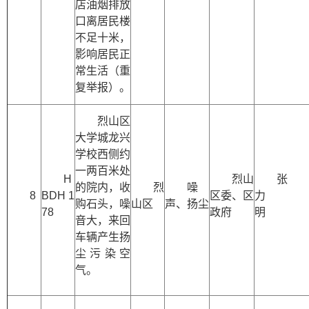
店油烟排放
口离居民楼
不足十米，
影响居民正
常生活（重
复举报）。
烈山区
大学城龙兴
学校西侧约
一两百米处
H
烈山
张
的院内，收
烈
噪
8
BDH 1
区委、区
力
购石头，噪
山区
声、扬尘
78
政府
明
音大，来回
车辆产生扬
尘污染空
气。