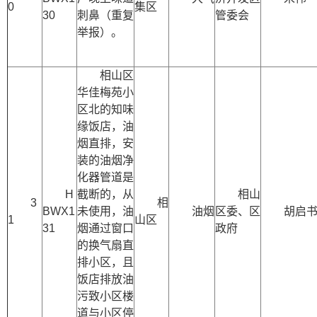
0
集区
30
刺鼻（重复
管委会
举报）。
相山区
华佳梅苑小
区北的知味
缘饭店，油
烟直排，安
装的油烟净
化器管道是
H
截断的，从
相山
3
相
BWX1
未使用，油
油烟
区委、区
胡启
1
山区
31
烟通过窗口
政府
的换气扇直
排小区，且
饭店排放油
污致小区楼
道与小区停