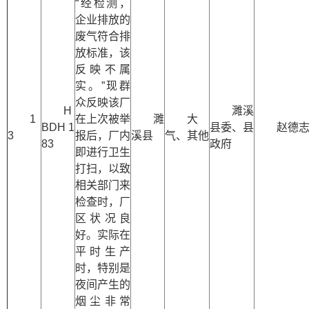
“经检测，
企业排放的
废气符合排
放标准，该
反映不属
实。”现群
众反映该厂
H
濉溪
1
在上次被举
濉
大
BDH 1
县委、县
赵德
3
报后，厂内
溪县
气、其他
83
政府
即进行卫生
打扫，以致
相关部门来
检查时，厂
区状况良
好。实际在
平时生产
时，特别是
夜间产生的
烟尘非常