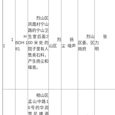
烈山区
凤凰村宁山
路的宁山卫
H
生室后面2
烈山
张
1
烈
扬
BDH 1
00米处的
区委、区
力
1
山区
尘 噪声
81
院子里有人
政府
明
售卖石料，
产生扬尘和
噪音。
相山区
孟山中路1
0号的华润
雪花啤酒