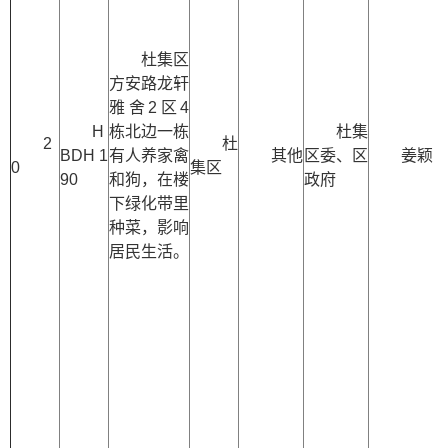
杜集区
方安路龙轩
雅舍2区4
H
栋北边一栋
杜集
2
杜
BDH 1
有人养家禽
其他
区委、区
姜颖
0
集区
90
和狗，在楼
政府
下绿化带里
种菜，影响
居民生活。