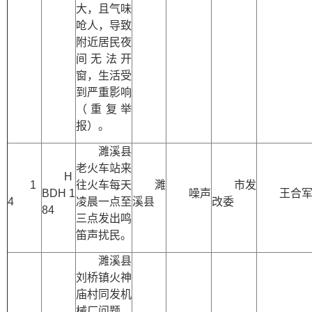
大，且气味
呛人，导致
附近居民夜
间无法开
窗，生活受
到严重影响
（重复举
报）。
濉溪县
老火车站来
H
1
往火车每天
濉
市发
BDH 1
噪声
王合
4
凌晨一点至
溪县
改委
84
三点发出鸣
笛声扰民。
濉溪县
刘桥镇火神
庙村同发机
械厂问题，