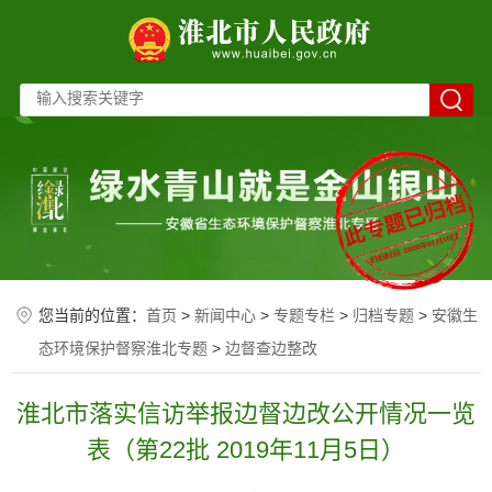
您当前的位置：
首页
>
新闻中心
>
专题专栏
>
归档专题
>
安徽生
态环境保护督察淮北专题
>
边督查边整改
淮北市落实信访举报边督边改公开情况一览
表（第22批 2019年11月5日）