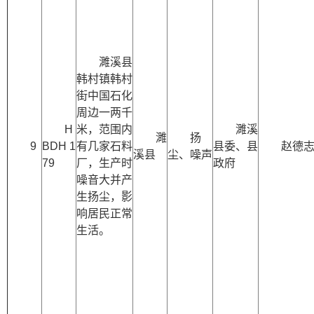
濉溪县
韩村镇韩村
街中国石化
周边一两千
H
米，范围内
濉溪
濉
扬
9
BDH 1
有几家石料
县委、县
赵德
溪县
尘、噪声
79
厂，生产时
政府
噪音大并产
生扬尘，影
响居民正常
生活。