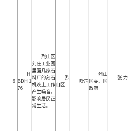
烈山区
刘庄工业园
里面几家石
H
烈山
料厂的刻石
烈
6
BDH 1
噪声
区委、区
机晚上工作
山区
李
76
政府
产生噪音，
影响居民正
常生活。