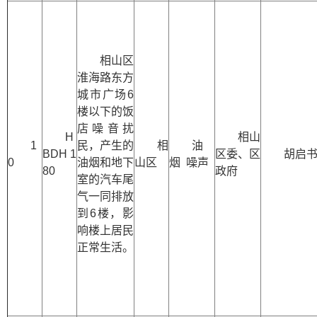
相山区
淮海路东方
城市广场6
楼以下的饭
店噪音扰
H
相山
1
民，产生的
相
油
BDH 1
区委、区
胡启
0
油烟和地下
山区
烟 噪声
80
政府
室的汽车尾
气一同排放
到6楼，影
响楼上居民
正常生活。