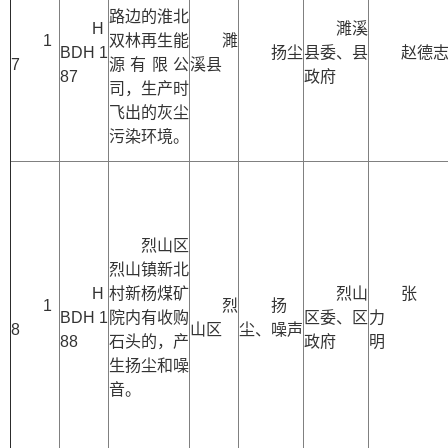
路边的淮北
H
濉溪
1
双林再生能
濉
BDH 1
扬尘
县委、县
赵德
7
源有限公
溪县
87
政府
司，生产时
飞出的灰尘
污染环境。
烈山区
烈山镇新北
H
村新杨煤矿
烈山
张
1
烈
扬
BDH 1
院内有收购
区委、区
力
8
山区
尘、噪声
88
石头的，产
政府
明
生扬尘和噪
音。