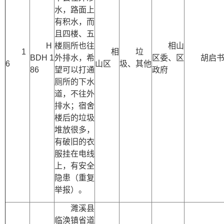
水，路面上
有积水，而
且四楼、五
H
楼厕所也往
相山
1
相
垃
BDH 1
外排水，希
区委、区
胡启
6
山区
圾、其他
86
望可以打通
政府
厕所的下水
道，不往外
排水；宿舍
楼后的垃圾
堆放很多，
有破旧的衣
服挂在电线
上，有安全
隐患（重复
举报）。
濉溪县
临涣镇省道