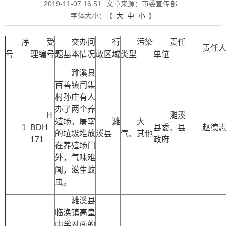
2019-11-07 16:51
文章来源：市委宣传部
字体大小：
【
大
中
小
】
序
受
交办问
行
污染
责任
责任
号
理编号
题基本情况
政区域
类型
单位
濉溪县
百善镇闫集
村孙庄有人
办了两个养
H
濉溪
殖场，屠宰
濉
大
1
BDH
县委、县
赵德
的垃圾堆放
溪县
气、其他
171
政府
在养殖场门
外，气味难
闻，滋生蚊
虫。
濉溪县
临涣镇高皇
中学对面的