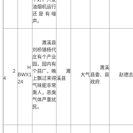
油烟机运行
还是有噪
声。
濉溪县
刘桥镇杨代
庄有个产业
园，园内有
H
濉溪
2
个蒜厂，晚
濉
BWX1
大气
县委、县
赵德
4
上飘过来得
溪县
24
政府
气味能非常
熏人，恶臭
气体严重扰
民。