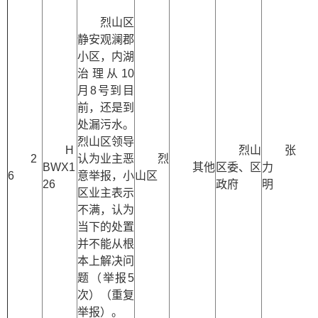
烈山区
静安观澜郡
小区，内湖
治理从10
月8号到目
前，还是到
处漏污水。
烈山区领导
H
烈山
张
2
认为业主恶
烈
BWX1
其他
区委、区
力
6
意举报，小
山区
26
政府
明
区业主表示
不满，认为
当下的处置
并不能从根
本上解决问
题（举报5
次）（重复
举报）。