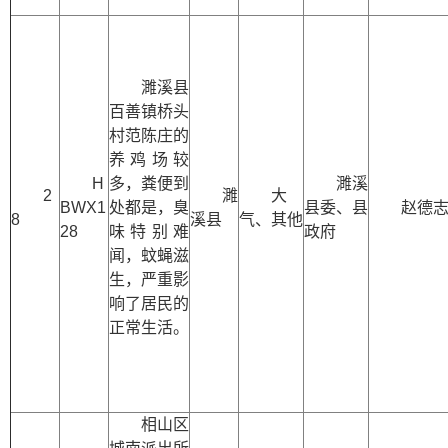
濉溪县
百善镇桥头
村范陈庄的
养鸡场较
H
多，粪便到
濉溪
2
濉
大
BWX1
处都是，臭
县委、县
赵德
8
溪县
气、其他
28
味特别难
政府
闻，蚊蝇滋
生，严重影
响了居民的
正常生活。
相山区