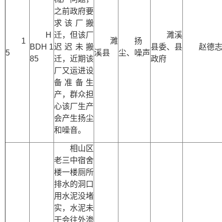
之前政府要
求该厂搬
H
迁，但该厂
濉溪
1
濉
扬
BDH 1
迟迟未搬
县委、县
赵德
5
溪县
尘、噪声
85
迁，近期该
政府
厂又运进设
备准备生
产，群众担
心该厂生产
会产生扬尘
和噪音。
相山区
老三中宿舍
楼一楼厕所
排水的洞口
用水泥没堵
实，水泥未
干会往外渗