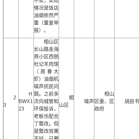
不实，实际
情况是饭店
油烟依然严
重（重复举
报）。
相山区
长山路金海
燕小区西侧
杜记羊肉馆
（周春大
虾）油烟机
噪声扰民问
H
题。之前多
相山
2
相
BWX1
次向城管和
噪声
区委、区
胡启
3
山区
23
环保投诉，
政府
老板也配合
了整改。但
是整改效果
不好，只要