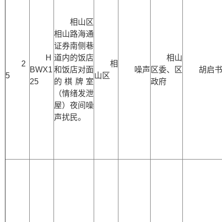
相山区
相山路海通
证券南侧巷
H
道内的饭店
相山
2
相
BWX1
和饭店对面
噪声
区委、区
胡启
5
山区
25
的棋牌室
政府
（情绪发泄
屋）夜间噪
声扰民。