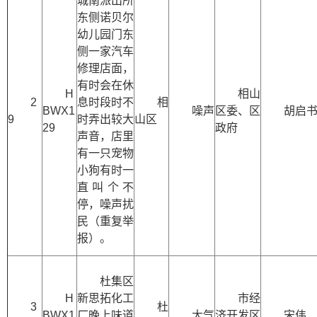
城南派出所
东侧诺贝尔
幼儿园门东
侧一家汽车
修理店面，
有时会在休
H
相山
2
息时段时不
相
BWX1
噪声
区委、区
胡启
9
时弄出较大
山区
29
政府
声音，店里
有一只宠物
小狗有时一
直叫个不
停，噪声扰
民（重复举
报）。
杜集区
H
新思拓化工
市经
3
杜
BWX1
厂晚上味道
大气
济开发区
宋伟