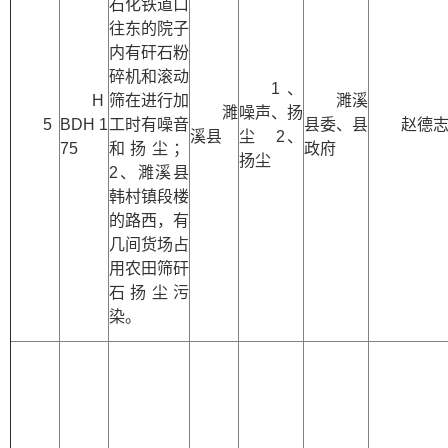
石化铁道口
往东的院子
内有矸石粉
碎机和滚动
1、
H
筛在进行加
濉溪
濉
噪声、扬
5
BDH 1
工时有噪音
县委、县
赵德
溪县
尘 2、
75
和扬尘；
政府
扬尘
2、濉溪县
韩村镇段楼
的路西，有
几间货场占
用农田筛矸
石扬尘污
染。