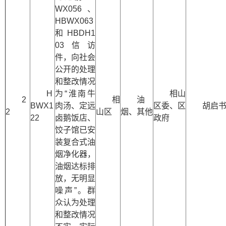
WX056、
HBWX063
和HBDH1
03信访
件，向社会
公开的处理
和整改情况
H
为“淮南牛
相山
2
相
油
BWX1
肉汤、定远
区委、区
胡启
2
山区
烟、其他
22
卤鹅饭店、
政府
饺子馆已安
装复合式油
烟净化器，
油烟达标排
放，无明显
噪声”。群
众认为处理
和整改情况