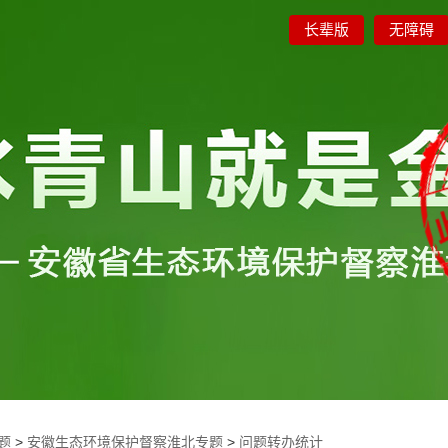
长辈版
无障碍
题
>
安徽生态环境保护督察淮北专题
>
问题转办统计