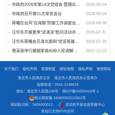
市政府2026年第14次党组会 暨理论学习中心组学习会议召开 蒋曦主持会议并讲话
2026-08-04
市政府召开第51次常务会议
2026-08-04
蒋曦在台风“白海豚”防御工作调度会上强调 牢固树立和践行正确政绩观 切实维护人民群众生命财产安全
2026-08-08
汪华东开展夏季“送清凉”慰问活动并调研专门教育工作 落实落细防暑降温措施 用心用情关爱一线职工
2026-07-31
汪华东蒋曦会见淮北舰和“攻坚英雄连”官兵代表
2026-07-30
濉溪县举行婚姻家庭纠纷人民调解委员会暨调解志愿者服务团成立仪式
2021-12-10
关于我们
版权声明
管理制度
网站地图
隐私声明
使用帮助
淮北市人民政府主办
淮北市人民政府办公室承办
运维电话：0561-3198639
地址：淮北市人民路208号
皖ICP备05004418号-1
皖公网安备 34060002010001号
网站标识码：3406000012
违法和不良信息举报中心
本站已支持IPV6访问