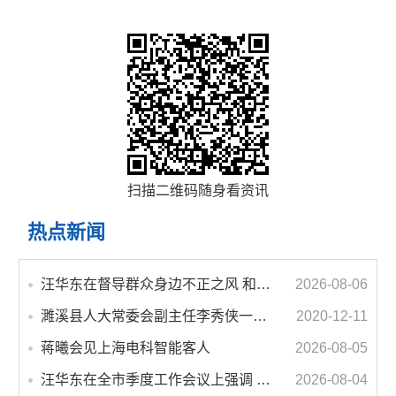
扫描二维码随身看资讯
热点新闻
汪华东在督导群众身边不正之风 和腐败问题集中整治工作时强调 以更高标准更实举措纵深推进集中整治 不断增强人民群众获得感幸福感安全感
2026-08-06
濉溪县人大常委会副主任李秀侠一行调研城乡客运一体化和治超工作
2020-12-11
蒋曦会见上海电科智能客人
2026-08-05
汪华东在全市季度工作会议上强调 锚定打好“三仗”任务和年度预期目标不动摇 在全市上下掀起比学赶超争先进位的攻坚热潮
2026-08-04