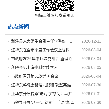
扫描二维码随身看资讯
热点新闻
濉溪县人大常委会副主任李秀侠一行调研城乡客运一体化和治超工作
2020-12-11
汪华东在全市季度工作会议上强调 锚定打好“三仗”任务和年度预期目标不动摇 在全市上下掀起比学赶超争先进位的攻坚热潮
2026-08-04
市政府2026年第14次党组会 暨理论学习中心组学习会议召开 蒋曦主持会议并讲话
2026-08-04
蒋曦会见上海电科智能客人
2026-08-05
市政府召开第51次常务会议
2026-08-04
汪华东蒋曦会见淮北舰和“攻坚英雄连”官兵代表
2026-07-30
汪华东开展夏季“送清凉”慰问活动并调研专门教育工作 落实落细防暑降温措施 用心用情关爱一线职工
2026-07-31
市领导开展“八一”走访慰问活动 致以节日问候 畅叙鱼水深情
2026-07-30