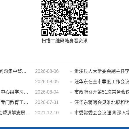
扫描二维码随身看资讯
汪华东在督导群众身边不正之风 和腐败问题集中整治工作时强调 以更高标准更实举措纵深推进集中整治 不断增强人民群众获得感幸福感安全感
2026-08-06
2026-08-05
市政府2026年第14次党组会 暨理论学习中心组学习会议召开 蒋曦主持会议并讲话
2026-08-04
市政府召开第51次常务会
汪华东开展夏季“送清凉”慰问活动并调研专门教育工作 落实落细防暑降温措施 用心用情关爱一线职工
2026-07-31
汪华东蒋曦会见淮北舰和“
濉溪县举行婚姻家庭纠纷人民调解委员会暨调解志愿者服务团成立仪式
2021-12-10