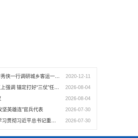
濉溪县人大常委会副主任李秀侠一行调研城乡客运一体化和治超工作
2020-12-11
汪华东在全市季度工作会议上强调 锚定打好“三仗”任务和年度预期目标不动摇 在全市上下掀起比学赶超争先进位的攻坚热潮
2026-08-04
议
2026-08-04
攻坚英雄连”官兵代表
2026-07-30
市委常委会会议强调 深入学习贯彻习近平总书记重要讲话指示精神 高质量推进城市更新 不断提升本质安全水平 汪华东主持会议
2026-07-30