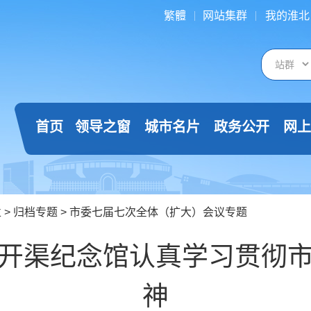
繁體
网站集群
我的淮北
首页
领导之窗
城市名片
政务公开
网上
栏
>
归档专题
>
市委七届七次全体（扩大）会议专题
开渠纪念馆认真学习贯彻
神