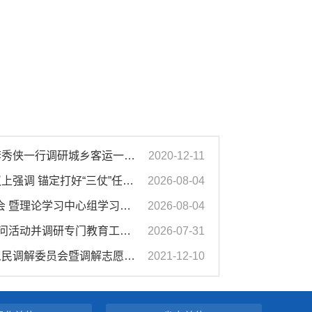
濉溪县人大常委会副主任李秀侠一行调研城乡客运一体化和治超工作
2020-12-11
汪华东在全市季度工作会议上强调 锚定打好“三仗”任务和年度预期目标不动摇 在全市上下掀起比学赶超争先进位的攻坚热潮
2026-08-04
市政府2026年第14次党组会 暨理论学习中心组学习会议召开 蒋曦主持会议并讲话
2026-08-04
汪华东开展夏季“送清凉”慰问活动并调研专门教育工作 落实落细防暑降温措施 用心用情关爱一线职工
2026-07-31
濉溪县举行婚姻家庭纠纷人民调解委员会暨调解志愿者服务团成立仪式
2021-12-10