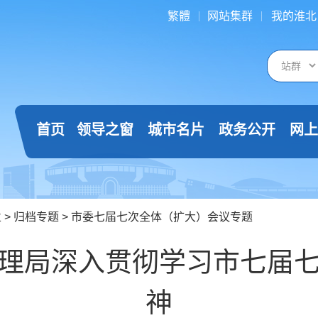
繁體
网站集群
我的淮北
首页
领导之窗
城市名片
政务公开
网上
栏
>
归档专题
>
市委七届七次全体（扩大）会议专题
理局深入贯彻学习市七届
神