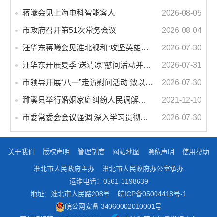
蒋曦会见上海电科智能客人
2026-08-05
市政府召开第51次常务会议
2026-08-04
汪华东蒋曦会见淮北舰和“攻坚英雄连”官兵代表
2026-07-30
汪华东开展夏季“送清凉”慰问活动并调研专门教育工作 落实落细防暑降温措施 用心用情关爱一线职工
2026-07-31
市领导开展“八一”走访慰问活动 致以节日问候 畅叙鱼水深情
2026-07-30
濉溪县举行婚姻家庭纠纷人民调解委员会暨调解志愿者服务团成立仪式
2021-12-10
市委常委会会议强调 深入学习贯彻习近平总书记重要讲话指示精神 高质量推进城市更新 不断提升本质安全水平 汪华东主持会议
2026-07-30
关于我们
版权声明
管理制度
网站地图
隐私声明
使用帮助
淮北市人民政府主办
淮北市人民政府办公室承办
运维电话：0561-3198639
地址：淮北市人民路208号
皖ICP备05004418号-1
皖公网安备 34060002010001号