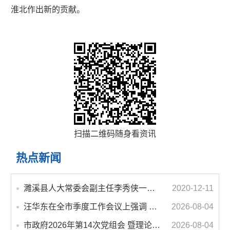
淮北作出新的贡献。
扫描二维码随身看资讯
热点新闻
濉溪县人大常委会副主任李秀侠一行调研城乡客运一体化和治超工作
2020-12-11
汪华东在全市季度工作会议上强调 锚定打好“三仗”任务和年度预期目标不动摇 在全市上下掀起比学赶超争先进位的攻坚热潮
2026-08-04
市政府2026年第14次党组会 暨理论学习中心组学习会议召开 蒋曦主持会议并讲话
2026-08-04