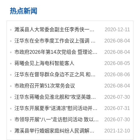
热点新闻
濉溪县人大常委会副主任李秀侠一行调研城乡客运一体化和治超工作
2020-12-11
汪华东在全市季度工作会议上强调 锚定打好“三仗”任务和年度预期目标不动摇 在全市上下掀起比学赶超争先进位的攻坚热潮
2026-08-04
市政府2026年第14次党组会 暨理论学习中心组学习会议召开 蒋曦主持会议并讲话
2026-08-04
蒋曦会见上海电科智能客人
2026-08-05
汪华东在督导群众身边不正之风 和腐败问题集中整治工作时强调 以更高标准更实举措纵深推进集中整治 不断增强人民群众获得感幸福感安全感
2026-08-06
市政府召开第51次常务会议
2026-08-04
汪华东蒋曦会见淮北舰和“攻坚英雄连”官兵代表
2026-07-30
汪华东开展夏季“送清凉”慰问活动并调研专门教育工作 落实落细防暑降温措施 用心用情关爱一线职工
2026-07-31
市领导开展“八一”走访慰问活动 致以节日问候 畅叙鱼水深情
2026-07-30
濉溪县举行婚姻家庭纠纷人民调解委员会暨调解志愿者服务团成立仪式
2021-12-10