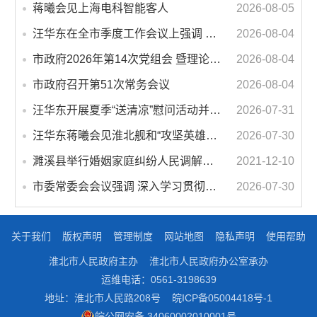
蒋曦会见上海电科智能客人
2026-08-05
汪华东在全市季度工作会议上强调 锚定打好“三仗”任务和年度预期目标不动摇 在全市上下掀起比学赶超争先进位的攻坚热潮
2026-08-04
市政府2026年第14次党组会 暨理论学习中心组学习会议召开 蒋曦主持会议并讲话
2026-08-04
市政府召开第51次常务会议
2026-08-04
汪华东开展夏季“送清凉”慰问活动并调研专门教育工作 落实落细防暑降温措施 用心用情关爱一线职工
2026-07-31
汪华东蒋曦会见淮北舰和“攻坚英雄连”官兵代表
2026-07-30
濉溪县举行婚姻家庭纠纷人民调解委员会暨调解志愿者服务团成立仪式
2021-12-10
市委常委会会议强调 深入学习贯彻习近平总书记重要讲话指示精神 高质量推进城市更新 不断提升本质安全水平 汪华东主持会议
2026-07-30
关于我们
版权声明
管理制度
网站地图
隐私声明
使用帮助
淮北市人民政府主办
淮北市人民政府办公室承办
运维电话：0561-3198639
地址：淮北市人民路208号
皖ICP备05004418号-1
皖公网安备 34060002010001号