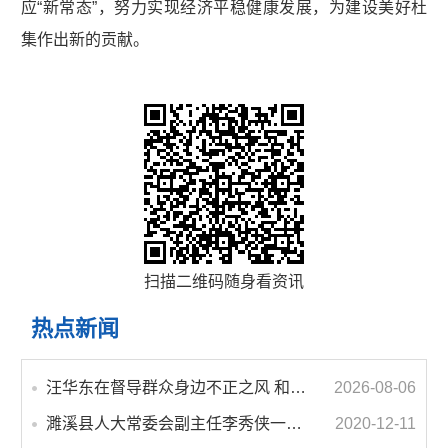
应“新常态”，努力实现经济平稳健康发展，为建设美好杜
集作出新的贡献。
扫描二维码随身看资讯
热点新闻
汪华东在督导群众身边不正之风 和腐败问题集中整治工作时强调 以更高标准更实举措纵深推进集中整治 不断增强人民群众获得感幸福感安全感
2026-08-06
濉溪县人大常委会副主任李秀侠一行调研城乡客运一体化和治超工作
2020-12-11