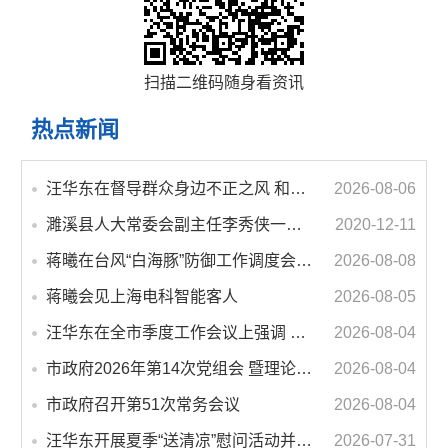
扫描二维码随身看资讯
热点新闻
汪华东在督导群众身边不正之风 和腐败问题集中整治工作时强调 以更高标准更实举措纵深推进集中整治 不断增强人民群众获得感幸福感安全感
2026-08-06
濉溪县人大常委会副主任李秀侠一行调研城乡客运一体化和治超工作
2020-12-11
蒋曦在台风“白海豚”防御工作调度会上强调 牢固树立和践行正确政绩观 切实维护人民群众生命财产安全
2026-08-08
蒋曦会见上海电科智能客人
2026-08-05
汪华东在全市季度工作会议上强调 锚定打好“三仗”任务和年度预期目标不动摇 在全市上下掀起比学赶超争先进位的攻坚热潮
2026-08-04
市政府2026年第14次党组会 暨理论学习中心组学习会议召开 蒋曦主持会议并讲话
2026-08-04
市政府召开第51次常务会议
2026-08-04
汪华东开展夏季“送清凉”慰问活动并调研专门教育工作 落实落细防暑降温措施 用心用情关爱一线职工
2026-07-31