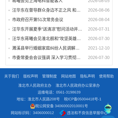
蒋曦会见上海电科智能客人
2026-08-05
汪华东在督导群众身边不正之风 和腐败问题集中整治工作时强调 以更高标准更实举措纵深推进集中整治 不断增强人民群众获得感幸福感安全感
2026-08-06
市政府召开第51次常务会议
2026-08-04
汪华东开展夏季“送清凉”慰问活动并调研专门教育工作 落实落细防暑降温措施 用心用情关爱一线职工
2026-07-31
汪华东蒋曦会见淮北舰和“攻坚英雄连”官兵代表
2026-07-30
濉溪县举行婚姻家庭纠纷人民调解委员会暨调解志愿者服务团成立仪式
2021-12-10
市委常委会会议强调 深入学习贯彻习近平总书记重要讲话指示精神 高质量推进城市更新 不断提升本质安全水平 汪华东主持会议
2026-07-30
关于我们
版权声明
管理制度
网站地图
隐私声明
使用帮助
淮北市人民政府主办
淮北市人民政府办公室承办
运维电话：0561-3198639
地址：淮北市人民路208号
皖ICP备05004418号-1
皖公网安备 34060002010001号
网站标识码：3406000012
违法和不良信息举报中心