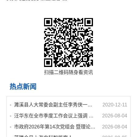
扫描二维码随身看资讯
热点新闻
濉溪县人大常委会副主任李秀侠一行调研城乡客运一体化和治超工作
2020-12-11
汪华东在全市季度工作会议上强调 锚定打好“三仗”任务和年度预期目标不动摇 在全市上下掀起比学赶超争先进位的攻坚热潮
2026-08-04
市政府2026年第14次党组会 暨理论学习中心组学习会议召开 蒋曦主持会议并讲话
2026-08-04