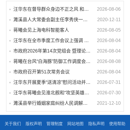
汪华东在督导群众身边不正之风 和腐败问题集中整治工作时强调 以更高标准更实举措纵深推进集中整治 不断增强人民群众获得感幸福感安全感
2026-08-06
濉溪县人大常委会副主任李秀侠一行调研城乡客运一体化和治超工作
2020-12-11
蒋曦会见上海电科智能客人
2026-08-05
汪华东在全市季度工作会议上强调 锚定打好“三仗”任务和年度预期目标不动摇 在全市上下掀起比学赶超争先进位的攻坚热潮
2026-08-04
市政府2026年第14次党组会 暨理论学习中心组学习会议召开 蒋曦主持会议并讲话
2026-08-04
蒋曦在台风“白海豚”防御工作调度会上强调 牢固树立和践行正确政绩观 切实维护人民群众生命财产安全
2026-08-08
市政府召开第51次常务会议
2026-08-04
汪华东开展夏季“送清凉”慰问活动并调研专门教育工作 落实落细防暑降温措施 用心用情关爱一线职工
2026-07-31
汪华东蒋曦会见淮北舰和“攻坚英雄连”官兵代表
2026-07-30
濉溪县举行婚姻家庭纠纷人民调解委员会暨调解志愿者服务团成立仪式
2021-12-10
关于我们
版权声明
管理制度
网站地图
隐私声明
使用帮助