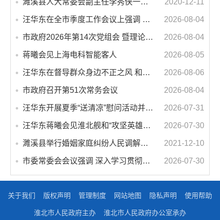
濉溪县人大常委会副主任李秀侠一行调研城乡客运一体化和治超工作
2020-12-11
汪华东在全市季度工作会议上强调 锚定打好“三仗”任务和年度预期目标不动摇 在全市上下掀起比学赶超争先进位的攻坚热潮
2026-08-04
市政府2026年第14次党组会 暨理论学习中心组学习会议召开 蒋曦主持会议并讲话
2026-08-04
蒋曦会见上海电科智能客人
2026-08-05
汪华东在督导群众身边不正之风 和腐败问题集中整治工作时强调 以更高标准更实举措纵深推进集中整治 不断增强人民群众获得感幸福感安全感
2026-08-06
市政府召开第51次常务会议
2026-08-04
汪华东开展夏季“送清凉”慰问活动并调研专门教育工作 落实落细防暑降温措施 用心用情关爱一线职工
2026-07-31
汪华东蒋曦会见淮北舰和“攻坚英雄连”官兵代表
2026-07-30
濉溪县举行婚姻家庭纠纷人民调解委员会暨调解志愿者服务团成立仪式
2021-12-10
市委常委会会议强调 深入学习贯彻习近平总书记重要讲话指示精神 高质量推进城市更新 不断提升本质安全水平 汪华东主持会议
2026-07-30
关于我们
版权声明
管理制度
网站地图
隐私声明
使用帮助
淮北市人民政府主办
淮北市人民政府办公室承办