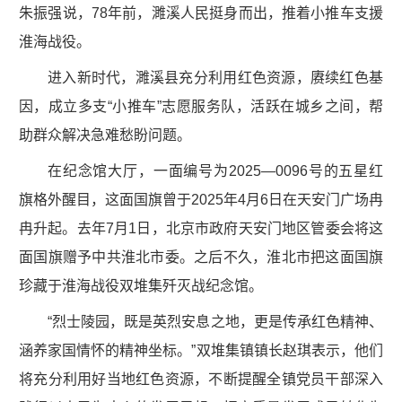
朱振强说，78年前，濉溪人民挺身而出，推着小推车支援
淮海战役。
进入新时代，濉溪县充分利用红色资源，赓续红色基
因，成立多支“小推车”志愿服务队，活跃在城乡之间，帮
助群众解决急难愁盼问题。
在纪念馆大厅，一面编号为2025—0096号的五星红
旗格外醒目，这面国旗曾于2025年4月6日在天安门广场冉
冉升起。去年7月1日，北京市政府天安门地区管委会将这
面国旗赠予中共淮北市委。之后不久，淮北市把这面国旗
珍藏于淮海战役双堆集歼灭战纪念馆。
“烈士陵园，既是英烈安息之地，更是传承红色精神、
涵养家国情怀的精神坐标。”双堆集镇镇长赵琪表示，他们
将充分利用好当地红色资源，不断提醒全镇党员干部深入