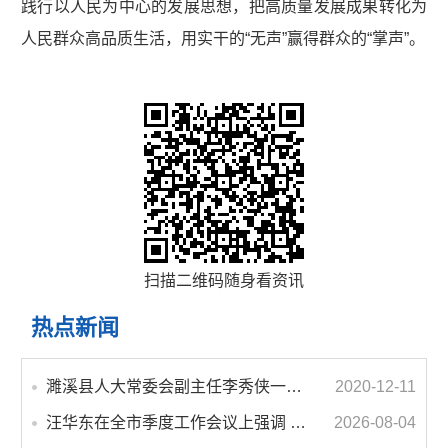
践行以人民为中心的发展思想，把高质量发展成果转化为
人民群众高品质生活，用实干的“无声”赢得群众的“掌声”。
扫描二维码随身看资讯
热点新闻
濉溪县人大常委会副主任李秀侠一行调研城乡客运一体化和治超工作
2020-12-11
汪华东在全市季度工作会议上强调 锚定打好“三仗”任务和年度预期目标不动摇 在全市上下掀起比学赶超争先进位的攻坚热潮
2026-08-04