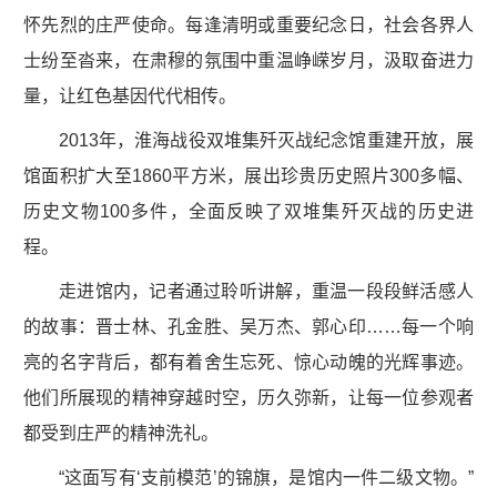
怀先烈的庄严使命。每逢清明或重要纪念日，社会各界人
士纷至沓来，在肃穆的氛围中重温峥嵘岁月，汲取奋进力
量，让红色基因代代相传。
2013年，淮海战役双堆集歼灭战纪念馆重建开放，展
馆面积扩大至1860平方米，展出珍贵历史照片300多幅、
历史文物100多件，全面反映了双堆集歼灭战的历史进
程。
走进馆内，记者通过聆听讲解，重温一段段鲜活感人
的故事：晋士林、孔金胜、吴万杰、郭心印……每一个响
亮的名字背后，都有着舍生忘死、惊心动魄的光辉事迹。
他们所展现的精神穿越时空，历久弥新，让每一位参观者
都受到庄严的精神洗礼。
“这面写有‘支前模范’的锦旗，是馆内一件二级文物。”