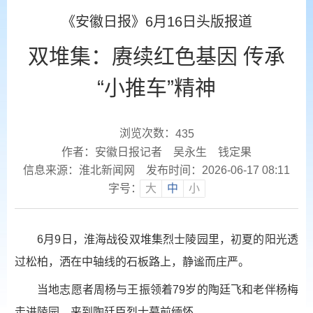
《安徽日报》6月16日头版报道
双堆集：赓续红色基因 传承
“小推车”精神
浏览次数：
435
作者：安徽日报记者 吴永生 钱定果
信息来源：淮北新闻网
发布时间：2026-06-17 08:11
字号：
大
中
小
6月9日，淮海战役双堆集烈士陵园里，初夏的阳光透
过松柏，洒在中轴线的石板路上，静谧而庄严。
当地志愿者周杨与王振领着79岁的陶廷飞和老伴杨梅
走进陵园，来到陶廷臣烈士墓前缅怀。