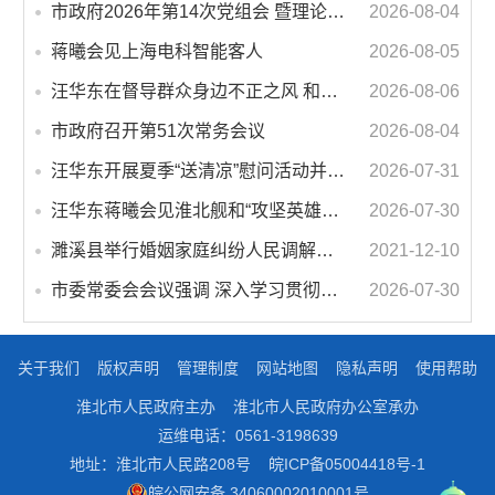
市政府2026年第14次党组会 暨理论学习中心组学习会议召开 蒋曦主持会议并讲话
2026-08-04
蒋曦会见上海电科智能客人
2026-08-05
汪华东在督导群众身边不正之风 和腐败问题集中整治工作时强调 以更高标准更实举措纵深推进集中整治 不断增强人民群众获得感幸福感安全感
2026-08-06
市政府召开第51次常务会议
2026-08-04
汪华东开展夏季“送清凉”慰问活动并调研专门教育工作 落实落细防暑降温措施 用心用情关爱一线职工
2026-07-31
汪华东蒋曦会见淮北舰和“攻坚英雄连”官兵代表
2026-07-30
濉溪县举行婚姻家庭纠纷人民调解委员会暨调解志愿者服务团成立仪式
2021-12-10
市委常委会会议强调 深入学习贯彻习近平总书记重要讲话指示精神 高质量推进城市更新 不断提升本质安全水平 汪华东主持会议
2026-07-30
关于我们
版权声明
管理制度
网站地图
隐私声明
使用帮助
淮北市人民政府主办
淮北市人民政府办公室承办
运维电话：0561-3198639
地址：淮北市人民路208号
皖ICP备05004418号-1
皖公网安备 34060002010001号