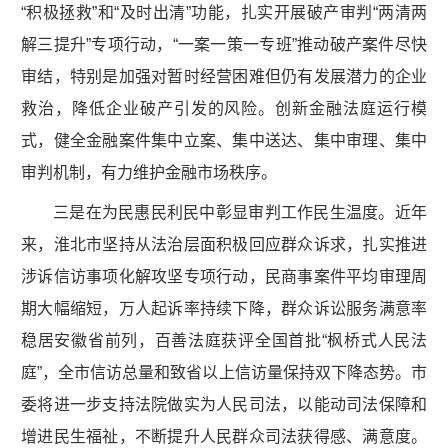
“积极拯救”和“及时出清”功能，扎实开展破产审判“两清两
解三提升”专项行动，“一案一策一专班”推动破产案件尽快
审结，特别是加强对暂时经营困难但仍有发展潜力的企业
救治，降低企业破产引发的风险。创新金融法庭运行模
式，健全金融案件集中立案、集中送达、集中审理、集中
审判机制，有力维护金融市场秩序。
三是在为民惠民利民中彰显审判工作民生温度。近年
来，淮北市坚持从法治层面积极回应群众诉求，扎实推进
涉诉信访事项化解攻坚专项行动，民商事案件平均审理周
期大幅缩短，万人起诉率持续下降，群众诉讼服务满意率
稳居安徽省前列，百善法庭获评全国首批“枫桥式人民法
庭”，全市信访总量和致省以上信访量保持双下降态势。市
委将进一步支持法院做实为人民司法，以能动司法保障和
增进民生福祉，不断提升人民群众司法获得感、满意度。