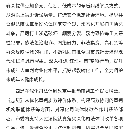
群众提供更加多元、便捷、低成本的矛盾纠纷解决方式，
从源头上减少诉讼增量。打造安全稳定社会环境。指导并
督促法院认真贯彻总体国家安全观，常态化开展扫黑除恶
斗争，严厉打击渗透破坏、颠覆分裂、暴力恐怖等重大恶
性犯罪，依法惩治电诈、网络暴力、非法集资、高利贷等
群众反映强烈的犯罪，不断巩固首批全国市域社会治理现
代化试点城市成果。深入推进“红淮护苗”专项行动，提升
未成年人审判专业化水平，抓好帮教转化工作，全力呵护
未成年人健康成长。
四是在深化司法体制改革中推动审判工作提质增效。
《意见》从优化审判质效评价体系、构建高效协同的审判
机构职能体系等方面，对深化司法体制改革作出系统部
署。市委将支持人民法院认真落实深化司法体制改革各项
任务，进一步健全公正司法体制机制，切实以改革助推审