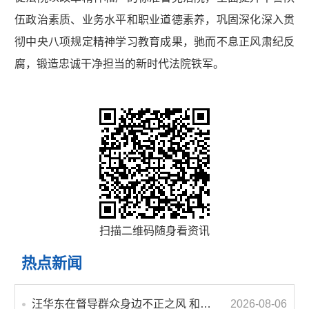
伍政治素质、业务水平和职业道德素养，巩固深化深入贯
彻中央八项规定精神学习教育成果，驰而不息正风肃纪反
腐，锻造忠诚干净担当的新时代法院铁军。
扫描二维码随身看资讯
热点新闻
汪华东在督导群众身边不正之风 和腐败问题集中整治工作时强调 以更高标准更实举措纵深推进集中整治 不断增强人民群众获得感幸福感安全感
2026-08-06