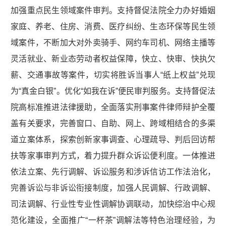
加强重点民生领域案件审判。支持督促法院全力办好婚姻
家庭、养老、住房、消费、医疗纠纷、生态环保等民生领
域案件，不断加大对外卖骑手、网约车司机、网络主播等
灵活就业、新业态劳动者权益保障，快立、快审、快执欠
薪、交通事故等案件，切实将胜诉当事人“纸上权益”兑现
为“真金白银”。优化“如我在诉”便民审判服务。支持督促法
院高标准推进法律援助，全面落实刑事案件律师辩护全覆
盖有关要求，完善窗口、自助、网上、跨域相结合的多渠
道立案体系，探索创新家事调查、心理疏导、判后回访帮
扶等家事审判方式，着力提升群众诉讼便利度。一体推进
依法立案、先行调解、诉讼服务和涉诉信访工作法治化，
完善诉讼与非诉讼衔接制度，加强人民调解、行政调解、
司法调解、行业性专业性调解协调联动，加快综治中心规
范化建设，全面推广“一杯茶”调解法等特色治理经验，为