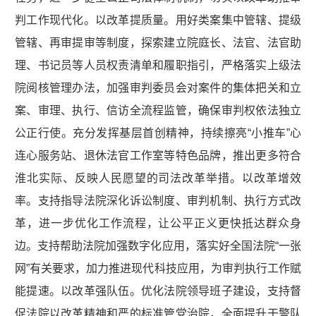
判工作现代化。以改革提质量。用好类案集中管辖、提级
管辖、再审提审等制度，探索建立院庭长、法官、法官助
理、书记员等人员权责清单和履职指引，严格落实上级法
院阅核管理办法，加强审判委员会对案件的集体把关和立
案、审理、执行、信访全流程监管，确保审判权依法独立
公正行使。充分发挥基层首创精神，持续擦亮“小推车”心
连心服务站、退休法官工作室等特色品牌，推出更多符合
淮北实际、反映人民愿望的司法改革举措。以改革增效
率。支持指导法院深化诉讼制度、审判机制、执行方式改
革，进一步优化工作流程，让公平正义更快抵达群众身
边。支持帮助法院加强数字化应用，落实好全国法院“一张
网”有关要求，加力推进现代科技应用，为审判执行工作赋
能提速。以改革强队伍。优化法院领导班子建设，支持督
促法院以改革精神和严的标准管党治院，全面提升干警队