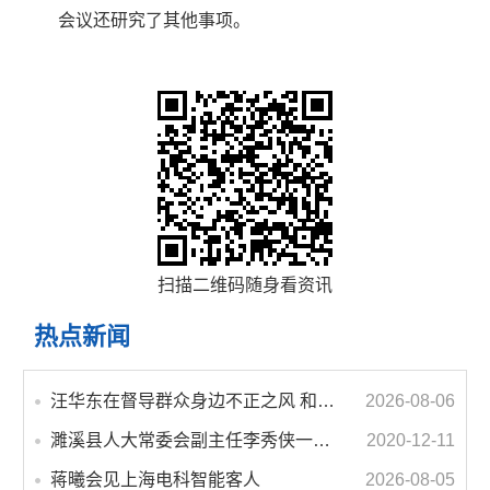
会议还研究了其他事项。
扫描二维码随身看资讯
热点新闻
汪华东在督导群众身边不正之风 和腐败问题集中整治工作时强调 以更高标准更实举措纵深推进集中整治 不断增强人民群众获得感幸福感安全感
2026-08-06
濉溪县人大常委会副主任李秀侠一行调研城乡客运一体化和治超工作
2020-12-11
蒋曦会见上海电科智能客人
2026-08-05