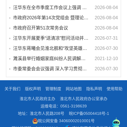
汪华东在全市季度工作会议上强调 锚定打好“三仗”任务和年度预期目标不动摇 在全市上下掀起比学赶超争先进位的攻坚热潮
2026-08-04
市政府2026年第14次党组会 暨理论学习中心组学习会议召开 蒋曦主持会议并讲话
2026-08-04
市政府召开第51次常务会议
2026-08-04
汪华东开展夏季“送清凉”慰问活动并调研专门教育工作 落实落细防暑降温措施 用心用情关爱一线职工
2026-07-31
汪华东蒋曦会见淮北舰和“攻坚英雄连”官兵代表
2026-07-30
濉溪县举行婚姻家庭纠纷人民调解委员会暨调解志愿者服务团成立仪式
2021-12-10
市委常委会会议强调 深入学习贯彻习近平总书记重要讲话指示精神 高质量推进城市更新 不断提升本质安全水平 汪华东主持会议
2026-07-30
关于我们
版权声明
管理制度
网站地图
隐私声明
使用帮助
淮北市人民政府主办
淮北市人民政府办公室承办
运维电话：0561-3198639
地址：淮北市人民路208号
皖ICP备05004418号-1
皖公网安备 34060002010001号