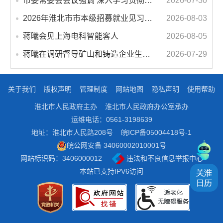
市委常委会会议强调 深入学习贯彻习近平总书记重要讲话指示精神 高质量推进城市更新 不断提升本质安全水平 汪华东主持会议
2026-07-30
2026年淮北市市本级招募就业见习人员公告
2026-08-03
蒋曦会见上海电科智能客人
2026-08-05
蒋曦在调研督导矿山和铸造企业生态环境保护工作时强调 以整改实效推动绿色转型发展
2026-07-29
关于我们
版权声明
管理制度
网站地图
隐私声明
使用帮助
淮北市人民政府主办
淮北市人民政府办公室承办
运维电话：0561-3198639
地址：淮北市人民路208号
皖ICP备05004418号-1
皖公网安备 34060002010001号
网站标识码：3406000012
违法和不良信息举报中心
本站已支持IPV6访问