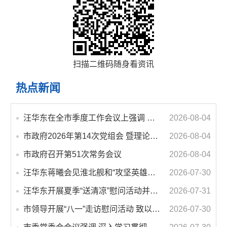
扫描二维码随身看资讯
热点新闻
汪华东在全市季度工作会议上强调 锚定打好“三仗”任务和年度预期目标不动摇 在全市上下掀起比学赶超争先进位的攻坚热潮
2026-08-04
市政府2026年第14次党组会 暨理论学习中心组学习会议召开 蒋曦主持会议并讲话
2026-08-04
市政府召开第51次常务会议
2026-08-04
汪华东蒋曦会见淮北舰和“攻坚英雄连”官兵代表
2026-07-30
汪华东开展夏季“送清凉”慰问活动并调研专门教育工作 落实落细防暑降温措施 用心用情关爱一线职工
2026-07-31
市领导开展“八一”走访慰问活动 致以节日问候 畅叙鱼水深情
2026-07-30