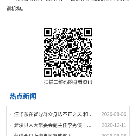
训机构。
扫描二维码随身看资讯
热点新闻
汪华东在督导群众身边不正之风 和腐败问题集中整治工作时强调 以更高标准更实举措纵深推进集中整治 不断增强人民群众获得感幸福感安全感
2026-08-06
濉溪县人大常委会副主任李秀侠一行调研城乡客运一体化和治超工作
2020-12-11