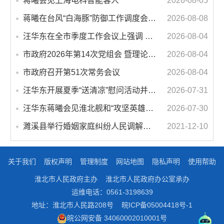
蒋曦会见上海电科智能客人
2026-08-05
蒋曦在台风“白海豚”防御工作调度会上强调 牢固树立和践行正确政绩观 切实维护人民群众生命财产安全
2026-08-08
汪华东在全市季度工作会议上强调 锚定打好“三仗”任务和年度预期目标不动摇 在全市上下掀起比学赶超争先进位的攻坚热潮
2026-08-04
市政府2026年第14次党组会 暨理论学习中心组学习会议召开 蒋曦主持会议并讲话
2026-08-04
市政府召开第51次常务会议
2026-08-04
汪华东开展夏季“送清凉”慰问活动并调研专门教育工作 落实落细防暑降温措施 用心用情关爱一线职工
2026-07-31
汪华东蒋曦会见淮北舰和“攻坚英雄连”官兵代表
2026-07-30
濉溪县举行婚姻家庭纠纷人民调解委员会暨调解志愿者服务团成立仪式
2021-12-10
关于我们
版权声明
管理制度
网站地图
隐私声明
使用帮助
淮北市人民政府主办
淮北市人民政府办公室承办
运维电话：0561-3198639
地址：淮北市人民路208号
皖ICP备05004418号-1
皖公网安备 34060002010001号