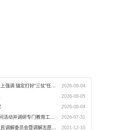
汪华东在全市季度工作会议上强调 锚定打好“三仗”任务和年度预期目标不动摇 在全市上下掀起比学赶超争先进位的攻坚热潮
2026-08-04
人
2026-08-05
议
2026-08-04
汪华东开展夏季“送清凉”慰问活动并调研专门教育工作 落实落细防暑降温措施 用心用情关爱一线职工
2026-07-31
濉溪县举行婚姻家庭纠纷人民调解委员会暨调解志愿者服务团成立仪式
2021-12-10