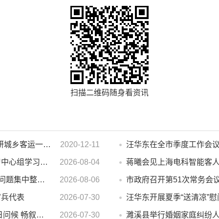
扫描二维码随身看资讯
濉溪县人大常委会副主任李秀侠一行调研城乡客运一体化和治超工作
2020-12-11
市政府2026年第14次党组会 暨理论学习中心组学习会议召开 蒋曦主持会议并讲话
2026-08-04
蒋曦会见上海电科智能客
汪华东在督导群众身边不正之风 和腐败问题集中整治工作时强调 以更高标准更实举措纵深推进集中整治 不断增强人民群众获得感幸福感安全感
2026-08-06
市政府召开第51次常务会
官兵代表
2026-07-30
市领导开展“八一”走访慰问活动 致以节日问候 畅叙鱼水深情
2026-07-30