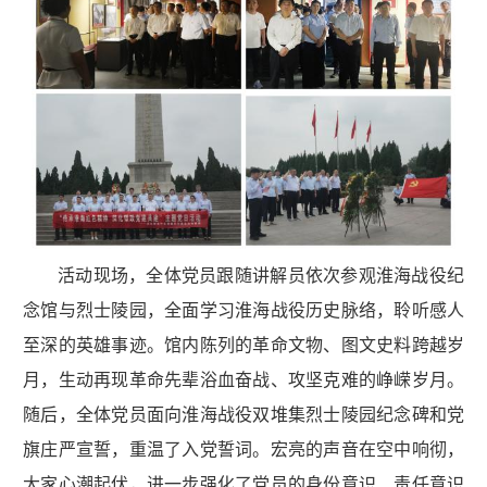
活动现场，全体党员跟随讲解员依次参观淮海战役纪
念馆与烈士陵园，全面学习淮海战役历史脉络，聆听感人
至深的英雄事迹。馆内陈列的革命文物、图文史料跨越岁
月，生动再现革命先辈浴血奋战、攻坚克难的峥嵘岁月。
随后，全体党员面向淮海战役双堆集烈士陵园纪念碑和党
旗庄严宣誓，重温了入党誓词。宏亮的声音在空中响彻，
大家心潮起伏，进一步强化了党员的身份意识、责任意识