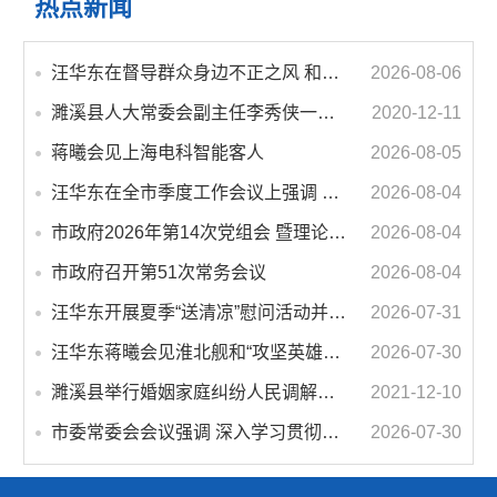
热点新闻
汪华东在督导群众身边不正之风 和腐败问题集中整治工作时强调 以更高标准更实举措纵深推进集中整治 不断增强人民群众获得感幸福感安全感
2026-08-06
濉溪县人大常委会副主任李秀侠一行调研城乡客运一体化和治超工作
2020-12-11
蒋曦会见上海电科智能客人
2026-08-05
汪华东在全市季度工作会议上强调 锚定打好“三仗”任务和年度预期目标不动摇 在全市上下掀起比学赶超争先进位的攻坚热潮
2026-08-04
市政府2026年第14次党组会 暨理论学习中心组学习会议召开 蒋曦主持会议并讲话
2026-08-04
市政府召开第51次常务会议
2026-08-04
汪华东开展夏季“送清凉”慰问活动并调研专门教育工作 落实落细防暑降温措施 用心用情关爱一线职工
2026-07-31
汪华东蒋曦会见淮北舰和“攻坚英雄连”官兵代表
2026-07-30
濉溪县举行婚姻家庭纠纷人民调解委员会暨调解志愿者服务团成立仪式
2021-12-10
市委常委会会议强调 深入学习贯彻习近平总书记重要讲话指示精神 高质量推进城市更新 不断提升本质安全水平 汪华东主持会议
2026-07-30