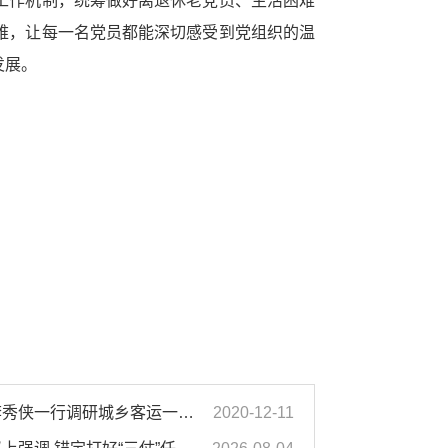
工作机制，统筹做好离退休老党员、生活困难
难，让每一名党员都能深切感受到党组织的温
发展。
濉溪县人大常委会副主任李秀侠一行调研城乡客运一体化和治超工作
2020-12-11