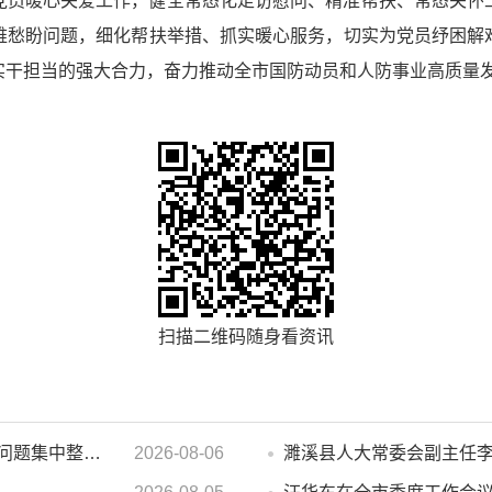
党员暖心关爱工作，健全常态化走访慰问、精准帮扶、常态关怀
难愁盼问题，细化帮扶举措、抓实暖心服务，切实为党员纾困解
实干担当的强大合力，奋力推动全市国防动员和人防事业高质量
扫描二维码随身看资讯
汪华东在督导群众身边不正之风 和腐败问题集中整治工作时强调 以更高标准更实举措纵深推进集中整治 不断增强人民群众获得感幸福感安全感
2026-08-06