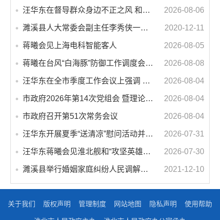
汪华东在督导群众身边不正之风 和腐败问题集中整治工作时强调 以更高标准更实举措纵深推进集中整治 不断增强人民群众获得感幸福感安全感
2026-08-06
濉溪县人大常委会副主任李秀侠一行调研城乡客运一体化和治超工作
2020-12-11
蒋曦会见上海电科智能客人
2026-08-05
蒋曦在台风“白海豚”防御工作调度会上强调 牢固树立和践行正确政绩观 切实维护人民群众生命财产安全
2026-08-08
汪华东在全市季度工作会议上强调 锚定打好“三仗”任务和年度预期目标不动摇 在全市上下掀起比学赶超争先进位的攻坚热潮
2026-08-04
市政府2026年第14次党组会 暨理论学习中心组学习会议召开 蒋曦主持会议并讲话
2026-08-04
市政府召开第51次常务会议
2026-08-04
汪华东开展夏季“送清凉”慰问活动并调研专门教育工作 落实落细防暑降温措施 用心用情关爱一线职工
2026-07-31
汪华东蒋曦会见淮北舰和“攻坚英雄连”官兵代表
2026-07-30
濉溪县举行婚姻家庭纠纷人民调解委员会暨调解志愿者服务团成立仪式
2021-12-10
关于我们
版权声明
管理制度
网站地图
隐私声明
使用帮助