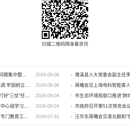
扫描二维码随身看资讯
汪华东在督导群众身边不正之风 和腐败问题集中整治工作时强调 以更高标准更实举措纵深推进集中整治 不断增强人民群众获得感幸福感安全感
2026-08-06
蒋曦在台风“白海豚”防御工作调度会上强调 牢固树立和践行正确政绩观 切实维护人民群众生命财产安全
2026-08-08
蒋曦会见上海电科智能客
汪华东在全市季度工作会议上强调 锚定打好“三仗”任务和年度预期目标不动摇 在全市上下掀起比学赶超争先进位的攻坚热潮
2026-08-04
市政府2026年第14次党组会 暨理论学习中心组学习会议召开 蒋曦主持会议并讲话
2026-08-04
市政府召开第51次常务会
汪华东开展夏季“送清凉”慰问活动并调研专门教育工作 落实落细防暑降温措施 用心用情关爱一线职工
2026-07-31
汪华东蒋曦会见淮北舰和“