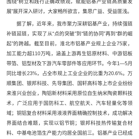
围绕‌“树立和践行正确政绩观，赋能铝基产业链高质量发
展”‌展开深入研讨，大家畅所欲言，集思广益、受益匪浅。
据了解，近年来，我市聚力深耕铝基产业，持续强链
补链延链，实现了从“点的突破”到“链的协同”再到“群的崛
起”的跨越。截至目前，淮北市铝基产业规上企业75家，
加工能力超110万吨，涵盖上游再生铝原材料、中游铝板
带箔、铝型材及下游汽车零部件等应用环节。今年1—5月
同比增长23%，占全市规上工业企业的比重为20.6%。万
顺集团、银邦科技、先导集团、国轩高科等上市企业纷纷
来淮兴业创业，陶铝新材料采用原位自生纳米陶瓷颗料技
术，广泛应用于国防科工、航空航天、汽车轻量化等领
域；铜铝复合材料采用液液界面精确控制技术，成功解决
界面结合难题，实现以铝节铜；银邦科技热传输复合材
料、中基电池箔生产能力均居全国前三。铝基产业已经成