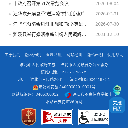
市政府召开第51次常务会议
2026-08-04
汪华东开展夏季“送清凉”慰问活动并调研专门教育工作 落实落细防暑降温措施 用心用情关爱一线职工
2026-07-31
汪华东蒋曦会见淮北舰和“攻坚英雄连”官兵代表
2026-07-30
濉溪县举行婚姻家庭纠纷人民调解委员会暨调解志愿者服务团成立仪式
2021-12-10
关于我们
版权声明
管理制度
网站地图
隐私声明
使用帮助
淮北市人民政府主办
淮北市人民政府办公室承办
运维电话：0561-3198639
地址：淮北市人民路208号
皖ICP备05004418号-1
皖公网安备 34060002010001号
网站标识码：3406000012
违法和不良信息举报中心
本站已支持IPV6访问