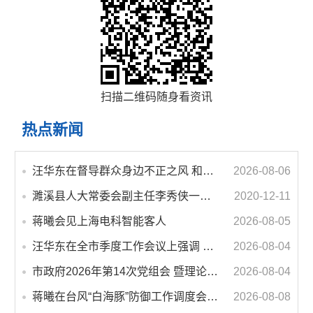
扫描二维码随身看资讯
热点新闻
汪华东在督导群众身边不正之风 和腐败问题集中整治工作时强调 以更高标准更实举措纵深推进集中整治 不断增强人民群众获得感幸福感安全感
2026-08-06
濉溪县人大常委会副主任李秀侠一行调研城乡客运一体化和治超工作
2020-12-11
蒋曦会见上海电科智能客人
2026-08-05
汪华东在全市季度工作会议上强调 锚定打好“三仗”任务和年度预期目标不动摇 在全市上下掀起比学赶超争先进位的攻坚热潮
2026-08-04
市政府2026年第14次党组会 暨理论学习中心组学习会议召开 蒋曦主持会议并讲话
2026-08-04
蒋曦在台风“白海豚”防御工作调度会上强调 牢固树立和践行正确政绩观 切实维护人民群众生命财产安全
2026-08-08