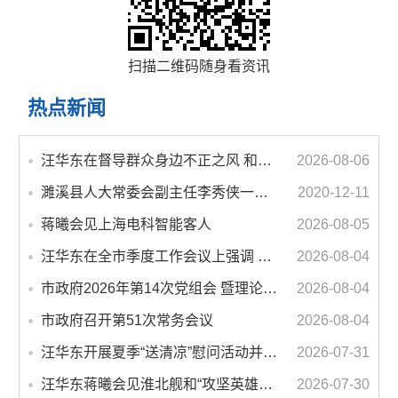
扫描二维码随身看资讯
热点新闻
汪华东在督导群众身边不正之风 和腐败问题集中整治工作时强调 以更高标准更实举措纵深推进集中整治 不断增强人民群众获得感幸福感安全感
2026-08-06
濉溪县人大常委会副主任李秀侠一行调研城乡客运一体化和治超工作
2020-12-11
蒋曦会见上海电科智能客人
2026-08-05
汪华东在全市季度工作会议上强调 锚定打好“三仗”任务和年度预期目标不动摇 在全市上下掀起比学赶超争先进位的攻坚热潮
2026-08-04
市政府2026年第14次党组会 暨理论学习中心组学习会议召开 蒋曦主持会议并讲话
2026-08-04
市政府召开第51次常务会议
2026-08-04
汪华东开展夏季“送清凉”慰问活动并调研专门教育工作 落实落细防暑降温措施 用心用情关爱一线职工
2026-07-31
汪华东蒋曦会见淮北舰和“攻坚英雄连”官兵代表
2026-07-30