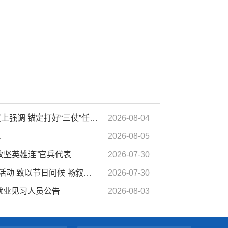
汪华东在全市季度工作会议上强调 锚定打好“三仗”任务和年度预期目标不动摇 在全市上下掀起比学赶超争先进位的攻坚热潮
2026-08-04
人
2026-08-05
攻坚英雄连”官兵代表
2026-07-30
市领导开展“八一”走访慰问活动 致以节日问候 畅叙鱼水深情
2026-07-30
募就业见习人员公告
2026-08-03