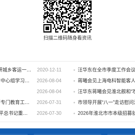
扫描二维码随身看资讯
濉溪县人大常委会副主任李秀侠一行调研城乡客运一体化和治超工作
2020-12-11
市政府2026年第14次党组会 暨理论学习中心组学习会议召开 蒋曦主持会议并讲话
2026-08-04
蒋曦会见上海电科智能客
2026-08-04
汪华东蒋曦会见淮北舰和“
汪华东开展夏季“送清凉”慰问活动并调研专门教育工作 落实落细防暑降温措施 用心用情关爱一线职工
2026-07-31
市委常委会会议强调 深入学习贯彻习近平总书记重要讲话指示精神 高质量推进城市更新 不断提升本质安全水平 汪华东主持会议
2026-07-30
2026年淮北市市本级招