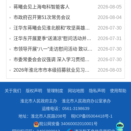
蒋曦会见上海电科智能客人
2026-08-05
市政府召开第51次常务会议
2026-08-04
汪华东蒋曦会见淮北舰和“攻坚英雄连”官兵代表
2026-07-30
汪华东开展夏季“送清凉”慰问活动并调研专门教育工作 落实落细防暑降温措施 用心用情关爱一线职工
2026-07-31
市领导开展“八一”走访慰问活动 致以节日问候 畅叙鱼水深情
2026-07-30
市委常委会会议强调 深入学习贯彻习近平总书记重要讲话指示精神 高质量推进城市更新 不断提升本质安全水平 汪华东主持会议
2026-07-30
2026年淮北市市本级招募就业见习人员公告
2026-08-03
关于我们
版权声明
管理制度
网站地图
隐私声明
使用帮助
淮北市人民政府主办
淮北市人民政府办公室承办
运维电话：0561-3198639
地址：淮北市人民路208号
皖ICP备05004418号-1
皖公网安备 34060002010001号