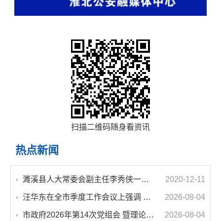
扫描二维码随身看资讯
热点新闻
濉溪县人大常委会副主任李秀侠一行调研城乡客运一体化和治超工作
2020-12-11
汪华东在全市季度工作会议上强调 锚定打好“三仗”任务和年度预期目标不动摇 在全市上下掀起比学赶超争先进位的攻坚热潮
2026-08-04
市政府2026年第14次党组会 暨理论学习中心组学习会议召开 蒋曦主持会议并讲话
2026-08-04