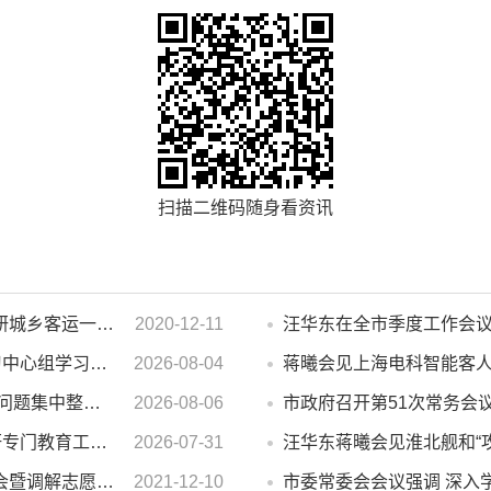
扫描二维码随身看资讯
濉溪县人大常委会副主任李秀侠一行调研城乡客运一体化和治超工作
2020-12-11
市政府2026年第14次党组会 暨理论学习中心组学习会议召开 蒋曦主持会议并讲话
2026-08-04
蒋曦会见上海电科智能客
汪华东在督导群众身边不正之风 和腐败问题集中整治工作时强调 以更高标准更实举措纵深推进集中整治 不断增强人民群众获得感幸福感安全感
2026-08-06
市政府召开第51次常务会
汪华东开展夏季“送清凉”慰问活动并调研专门教育工作 落实落细防暑降温措施 用心用情关爱一线职工
2026-07-31
汪华东蒋曦会见淮北舰和“
濉溪县举行婚姻家庭纠纷人民调解委员会暨调解志愿者服务团成立仪式
2021-12-10