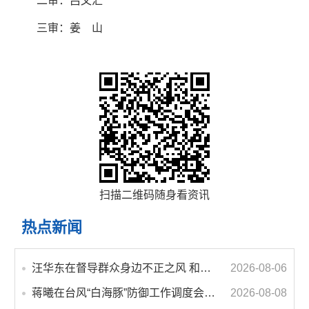
二审：吕文汇
三审：姜 山
扫描二维码随身看资讯
热点新闻
汪华东在督导群众身边不正之风 和腐败问题集中整治工作时强调 以更高标准更实举措纵深推进集中整治 不断增强人民群众获得感幸福感安全感
2026-08-06
蒋曦在台风“白海豚”防御工作调度会上强调 牢固树立和践行正确政绩观 切实维护人民群众生命财产安全
2026-08-08