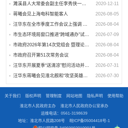
濉溪县人大常委会副主任李秀侠一行调研城乡客运一体化和治超工作
2020-12-11
蒋曦会见上海电科智能客人
2026-08-05
汪华东在全市季度工作会议上强调 锚定打好“三仗”任务和年度预期目标不动摇 在全市上下掀起比学赶超争先进位的攻坚热潮
2026-08-04
市生态环境局窗口推进“跨域通办”试点 服务再升级 办事更便利
2026-07-09
市政府2026年第14次党组会 暨理论学习中心组学习会议召开 蒋曦主持会议并讲话
2026-08-04
市政府召开第51次常务会议
2026-08-04
汪华东开展夏季“送清凉”慰问活动并调研专门教育工作 落实落细防暑降温措施 用心用情关爱一线职工
2026-07-31
汪华东蒋曦会见淮北舰和“攻坚英雄连”官兵代表
2026-07-30
关于我们
版权声明
管理制度
网站地图
隐私声明
使用帮助
淮北市人民政府主办
淮北市人民政府办公室承办
运维电话：0561-3198639
地址：淮北市人民路208号
皖ICP备05004418号-1