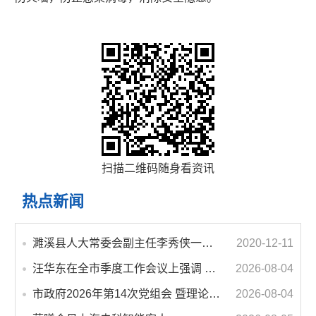
扫描二维码随身看资讯
热点新闻
濉溪县人大常委会副主任李秀侠一行调研城乡客运一体化和治超工作
2020-12-11
汪华东在全市季度工作会议上强调 锚定打好“三仗”任务和年度预期目标不动摇 在全市上下掀起比学赶超争先进位的攻坚热潮
2026-08-04
市政府2026年第14次党组会 暨理论学习中心组学习会议召开 蒋曦主持会议并讲话
2026-08-04