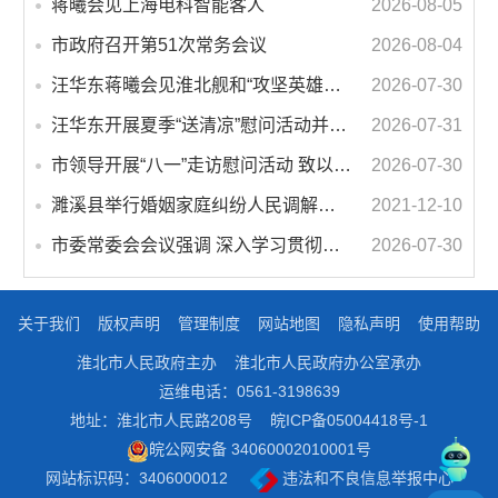
蒋曦会见上海电科智能客人
2026-08-05
市政府召开第51次常务会议
2026-08-04
汪华东蒋曦会见淮北舰和“攻坚英雄连”官兵代表
2026-07-30
汪华东开展夏季“送清凉”慰问活动并调研专门教育工作 落实落细防暑降温措施 用心用情关爱一线职工
2026-07-31
市领导开展“八一”走访慰问活动 致以节日问候 畅叙鱼水深情
2026-07-30
濉溪县举行婚姻家庭纠纷人民调解委员会暨调解志愿者服务团成立仪式
2021-12-10
市委常委会会议强调 深入学习贯彻习近平总书记重要讲话指示精神 高质量推进城市更新 不断提升本质安全水平 汪华东主持会议
2026-07-30
关于我们
版权声明
管理制度
网站地图
隐私声明
使用帮助
淮北市人民政府主办
淮北市人民政府办公室承办
运维电话：0561-3198639
地址：淮北市人民路208号
皖ICP备05004418号-1
皖公网安备 34060002010001号
网站标识码：3406000012
违法和不良信息举报中心