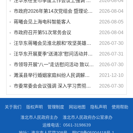
汪华东在全市季度工作会议上强调 锚定打好“三仗”任务和年度预期目标不动摇 在全市上下掀起比学赶超争先进位的攻坚热潮
2026-08-04
市政府2026年第14次党组会 暨理论学习中心组学习会议召开 蒋曦主持会议并讲话
2026-08-04
蒋曦会见上海电科智能客人
2026-08-05
市政府召开第51次常务会议
2026-08-04
汪华东蒋曦会见淮北舰和“攻坚英雄连”官兵代表
2026-07-30
汪华东开展夏季“送清凉”慰问活动并调研专门教育工作 落实落细防暑降温措施 用心用情关爱一线职工
2026-07-31
市领导开展“八一”走访慰问活动 致以节日问候 畅叙鱼水深情
2026-07-30
濉溪县举行婚姻家庭纠纷人民调解委员会暨调解志愿者服务团成立仪式
2021-12-10
市委常委会会议强调 深入学习贯彻习近平总书记重要讲话指示精神 高质量推进城市更新 不断提升本质安全水平 汪华东主持会议
2026-07-30
关于我们
版权声明
管理制度
网站地图
隐私声明
使用帮助
淮北市人民政府主办
淮北市人民政府办公室承办
运维电话：0561-3198639
地址：淮北市人民路208号
皖ICP备05004418号-1