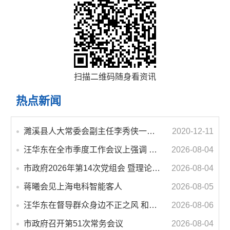
扫描二维码随身看资讯
热点新闻
濉溪县人大常委会副主任李秀侠一行调研城乡客运一体化和治超工作
2020-12-11
汪华东在全市季度工作会议上强调 锚定打好“三仗”任务和年度预期目标不动摇 在全市上下掀起比学赶超争先进位的攻坚热潮
2026-08-04
市政府2026年第14次党组会 暨理论学习中心组学习会议召开 蒋曦主持会议并讲话
2026-08-04
蒋曦会见上海电科智能客人
2026-08-05
汪华东在督导群众身边不正之风 和腐败问题集中整治工作时强调 以更高标准更实举措纵深推进集中整治 不断增强人民群众获得感幸福感安全感
2026-08-06
市政府召开第51次常务会议
2026-08-04