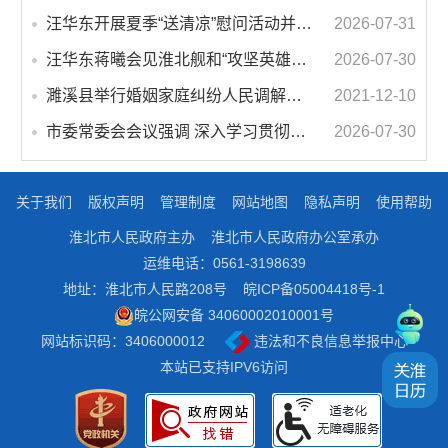
汪华东开展夏季“送清凉”慰问活动并调研专门教育工作 落实落细防暑降温措施 用心用情关爱一线职工
2026-07-31
汪华东蒋曦会见淮北舰和“攻坚英雄连”官兵代表
2026-07-30
濉溪县举行婚姻家庭纠纷人民调解委员会暨调解志愿者服务团成立仪式
2021-12-10
市委常委会会议强调 深入学习贯彻习近平总书记重要讲话指示精神 高质量推进城市更新 不断提升本质安全水平 汪华东主持会议
2026-07-30
关于我们
版权声明
管理制度
网站地图
隐私声明
使用帮助
淮北市人民政府主办
淮北市人民政府办公室承办
运维电话：0561-3198639
地址：淮北市人民路208号
皖ICP备05004418号-1
皖公网安备 34060002010001号
网站标识码：3406000012
违法和不良信息举报中心
本站已支持IPV6访问