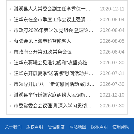
濉溪县人大常委会副主任李秀侠一行调研城乡客运一体化和治超工作
2020-12-11
汪华东在全市季度工作会议上强调 锚定打好“三仗”任务和年度预期目标不动摇 在全市上下掀起比学赶超争先进位的攻坚热潮
2026-08-04
市政府2026年第14次党组会 暨理论学习中心组学习会议召开 蒋曦主持会议并讲话
2026-08-04
蒋曦会见上海电科智能客人
2026-08-05
市政府召开第51次常务会议
2026-08-04
汪华东蒋曦会见淮北舰和“攻坚英雄连”官兵代表
2026-07-30
汪华东开展夏季“送清凉”慰问活动并调研专门教育工作 落实落细防暑降温措施 用心用情关爱一线职工
2026-07-31
市领导开展“八一”走访慰问活动 致以节日问候 畅叙鱼水深情
2026-07-30
濉溪县举行婚姻家庭纠纷人民调解委员会暨调解志愿者服务团成立仪式
2021-12-10
市委常委会会议强调 深入学习贯彻习近平总书记重要讲话指示精神 高质量推进城市更新 不断提升本质安全水平 汪华东主持会议
2026-07-30
关于我们
版权声明
管理制度
网站地图
隐私声明
使用帮助