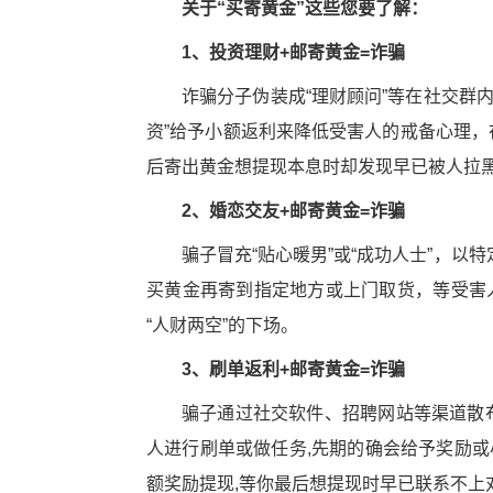
关于“买寄黄金”这些您要了解：
1、投资理财+邮寄黄金=诈骗
诈骗分子伪装成“理财顾问”等在社交群
资”给予小额返利来降低受害人的戒备心理，
后寄出黄金想提现本息时却发现早已被人拉
2、婚恋交友+邮寄黄金=诈骗
骗子冒充“贴心暖男”或“成功人士”，
买黄金再寄到指定地方或上门取货，等受害人
“人财两空”的下场。
3、刷单返利+邮寄黄金=诈骗
骗子通过社交软件、招聘网站等渠道散布
人进行刷单或做任务,先期的确会给予奖励或
额奖励提现,等你最后想提现时早已联系不上