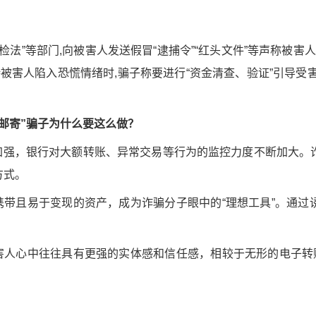
“公检法”等部门,向被害人发送假冒“逮捕令”“红头文件”等声称被害
,待被害人陷入恐慌情绪时,骗子称要进行“资金清查、验证”引导
金邮寄”骗子为什么要这么做？
加强，银行对大额转账、异常交易等行为的监控力度不断加大。
方式。
携带且易于变现的资产，成为诈骗分子眼中的“理想工具”。通过
害人心中往往具有更强的实体感和信任感，相较于无形的电子转账