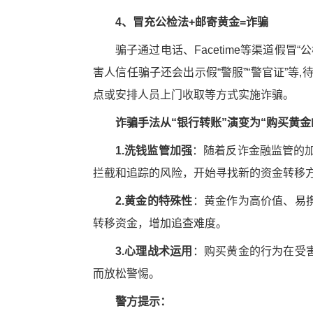
4、冒充公检法+邮寄黄金=诈骗
骗子通过电话、Facetime等渠道假冒
害人信任骗子还会出示假“警服”“警官证”等
点或安排人员上门收取等方式实施诈骗。
诈骗手法从“银行转账”演变为“购买黄
1.洗钱监管加强
：随着反诈金融监管的
拦截和追踪的风险，开始寻找新的资金转移
2.黄金的特殊性
：黄金作为高价值、易
转移资金，增加追查难度。
3.心理战术运用
：购买黄金的行为在受
而放松警惕。
警方提示：