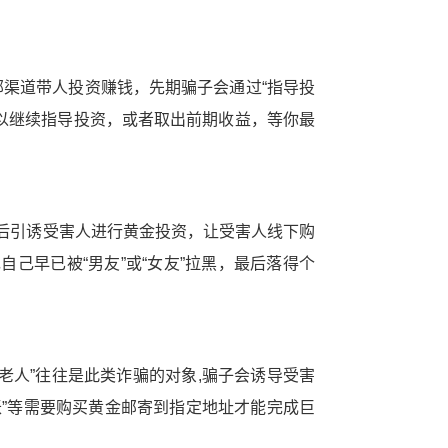
部渠道带人投资赚钱，先期骗子会通过“指导投
可以继续指导投资，或者取出前期收益，等你最
温后引诱受害人进行黄金投资，让受害人线下购
己早已被“男友”或“女友”拉黑，最后落得个
老人”往往是此类诈骗的对象,骗子会诱导受害
账”等需要购买黄金邮寄到指定地址才能完成巨