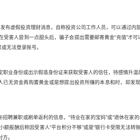
内发布虚假投资理财消息，自称投资公司工作人员，可以通过内
在受害人尝到一点甜头后，骗子会提出需要邮寄黄金“充值”才
黑或无法登录账号。
以特定职业身份或出示假造身份证来获取受害人的信任，待感情升
已无资金再购置黄金或是想提出投资所赚的本息和时，却发现自
招聘兼职或刷单返利的信息，“待业在家的宝妈”或“退休在家的
小额报酬后称因受害人“平台积分不够”或是“银行卡受限无法转
对方。