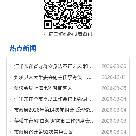
扫描二维码随身看资讯
热点新闻
汪华东在督导群众身边不正之风 和腐败问题集中整治工作时强调 以更高标准更实举措纵深推进集中整治 不断增强人民群众获得感幸福感安全感
2026-08-06
濉溪县人大常委会副主任李秀侠一行调研城乡客运一体化和治超工作
2020-12-11
蒋曦会见上海电科智能客人
2026-08-05
汪华东在全市季度工作会议上强调 锚定打好“三仗”任务和年度预期目标不动摇 在全市上下掀起比学赶超争先进位的攻坚热潮
2026-08-04
市政府2026年第14次党组会 暨理论学习中心组学习会议召开 蒋曦主持会议并讲话
2026-08-04
蒋曦在台风“白海豚”防御工作调度会上强调 牢固树立和践行正确政绩观 切实维护人民群众生命财产安全
2026-08-08
市政府召开第51次常务会议
2026-08-04