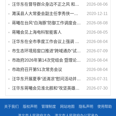
汪华东在督导群众身边不正之风 和腐败问题集中整治工作时强调 以更高标准更实举措纵深推进集中整治 不断增强人民群众获得感幸福感安全感
2026-08-06
濉溪县人大常委会副主任李秀侠一行调研城乡客运一体化和治超工作
2020-12-11
蒋曦在台风“白海豚”防御工作调度会上强调 牢固树立和践行正确政绩观 切实维护人民群众生命财产安全
2026-08-08
蒋曦会见上海电科智能客人
2026-08-05
汪华东在全市季度工作会议上强调 锚定打好“三仗”任务和年度预期目标不动摇 在全市上下掀起比学赶超争先进位的攻坚热潮
2026-08-04
市生态环境局窗口推进“跨域通办”试点 服务再升级 办事更便利
2026-07-09
市政府2026年第14次党组会 暨理论学习中心组学习会议召开 蒋曦主持会议并讲话
2026-08-04
市政府召开第51次常务会议
2026-08-04
汪华东开展夏季“送清凉”慰问活动并调研专门教育工作 落实落细防暑降温措施 用心用情关爱一线职工
2026-07-31
汪华东蒋曦会见淮北舰和“攻坚英雄连”官兵代表
2026-07-30
关于我们
版权声明
管理制度
网站地图
隐私声明
使用帮助
淮北市人民政府主办
淮北市人民政府办公室承办