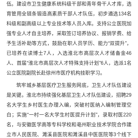
伍。建设市卫生健康系统科级干部和青年骨干人才库，选
育管用全链条锻造高素质干部人才队伍，初步遴选134名
科级和副高级以上专业技术等人员入库。支持公立医院加
强专业人才自主培养，采取签订培养协议、报销学费、给
予生活补助等方式，鼓励在职人员学历、能力“双提升”，
已培养在读博士7人，入选淮北市高层次人才储备金46
人、首届“淮北市高层次人才特殊支持计划”6人，选派1名
公立医院副院长赴徐州市医疗机构挂职学习。
筑牢城乡基层医疗卫生服务网底，卫生人才队伍建设
是关键。淮北市持续强化基层卫生人才队伍建设，招聘29
名大学生乡村医生办理入编，突破村医纳入编制管理空
白；实施“一村一名大学生村医提升计划”，录取村医220
名，与安徽医学高等专科学校和亳州职业技术学院合作建
立市人民医院、濉溪县医院和濉溪县中医医院等3个线下