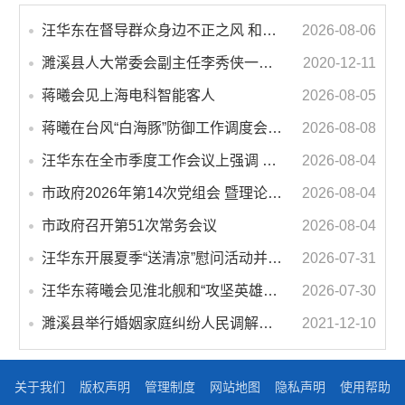
汪华东在督导群众身边不正之风 和腐败问题集中整治工作时强调 以更高标准更实举措纵深推进集中整治 不断增强人民群众获得感幸福感安全感
2026-08-06
濉溪县人大常委会副主任李秀侠一行调研城乡客运一体化和治超工作
2020-12-11
蒋曦会见上海电科智能客人
2026-08-05
蒋曦在台风“白海豚”防御工作调度会上强调 牢固树立和践行正确政绩观 切实维护人民群众生命财产安全
2026-08-08
汪华东在全市季度工作会议上强调 锚定打好“三仗”任务和年度预期目标不动摇 在全市上下掀起比学赶超争先进位的攻坚热潮
2026-08-04
市政府2026年第14次党组会 暨理论学习中心组学习会议召开 蒋曦主持会议并讲话
2026-08-04
市政府召开第51次常务会议
2026-08-04
汪华东开展夏季“送清凉”慰问活动并调研专门教育工作 落实落细防暑降温措施 用心用情关爱一线职工
2026-07-31
汪华东蒋曦会见淮北舰和“攻坚英雄连”官兵代表
2026-07-30
濉溪县举行婚姻家庭纠纷人民调解委员会暨调解志愿者服务团成立仪式
2021-12-10
关于我们
版权声明
管理制度
网站地图
隐私声明
使用帮助