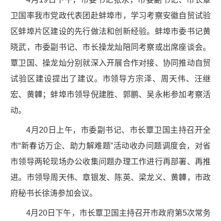
卫国率我市党政代表团赴蚌埠市，学习考察安徽自贸试验
区蚌埠片区建设的先行做法和创新经验。蚌埠市委书记黄
晓武，市委副书记、市长操龙灿陪同考察或出席座谈会。
覃卫国、操龙灿分别就深入开展合作对接、协同推动自贸
试验区建设提出了建议。市领导方宗泽、周天伟、汪继
宏、黄韡；蚌埠市领导倪建胜、郭鹏、吴永彬参加考察活
动。
4月20日上午，市委副书记、市长覃卫国主持召开全
市“新春访万企、助力解难题”活动收办问题调度会，对省
市领导两轮现场办公收集问题办理工作进行再部署、再推
进。市领导周天伟、章银发、陈英、梁龙义、黄韡，市政
府秘书长徐涛参加会议。
4月20日下午，市长覃卫国主持召开市政府第5次常务