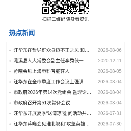
扫描二维码随身看资讯
热点新闻
汪华东在督导群众身边不正之风 和腐败问题集中整治工作时强调 以更高标准更实举措纵深推进集中整治 不断增强人民群众获得感幸福感安全感
2026-08-06
濉溪县人大常委会副主任李秀侠一行调研城乡客运一体化和治超工作
2020-12-11
蒋曦会见上海电科智能客人
2026-08-05
汪华东在全市季度工作会议上强调 锚定打好“三仗”任务和年度预期目标不动摇 在全市上下掀起比学赶超争先进位的攻坚热潮
2026-08-04
市政府2026年第14次党组会 暨理论学习中心组学习会议召开 蒋曦主持会议并讲话
2026-08-04
市政府召开第51次常务会议
2026-08-04
汪华东开展夏季“送清凉”慰问活动并调研专门教育工作 落实落细防暑降温措施 用心用情关爱一线职工
2026-07-31
汪华东蒋曦会见淮北舰和“攻坚英雄连”官兵代表
2026-07-30