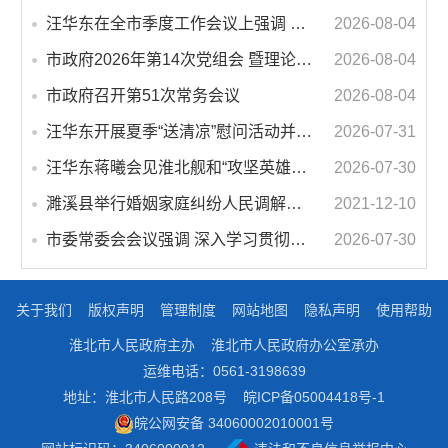
汪华东在全市季度工作会议上强调 锚定打好“三仗”任务和年度预期目标不动摇 在全市上下掀起比学赶超争先进位的攻坚热潮
2026-08-04
市政府2026年第14次党组会 暨理论学习中心组学习会议召开 蒋曦主持会议并讲话
2026-08-04
市政府召开第51次常务会议
2026-08-04
汪华东开展夏季“送清凉”慰问活动并调研专门教育工作 落实落细防暑降温措施 用心用情关爱一线职工
2026-07-31
汪华东蒋曦会见淮北舰和“攻坚英雄连”官兵代表
2026-07-30
濉溪县举行婚姻家庭纠纷人民调解委员会暨调解志愿者服务团成立仪式
2021-12-10
市委常委会会议强调 深入学习贯彻习近平总书记重要讲话指示精神 高质量推进城市更新 不断提升本质安全水平 汪华东主持会议
2026-07-30
关于我们
版权声明
管理制度
网站地图
隐私声明
使用帮助
淮北市人民政府主办
淮北市人民政府办公室承办
运维电话：0561-3198639
地址：淮北市人民路208号
皖ICP备05004418号-1
皖公网安备 34060002010001号