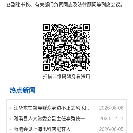
各副秘书长、有关部门负责同志及法律顾问等列席会议。
扫描二维码随身看资讯
热点新闻
汪华东在督导群众身边不正之风 和腐败问题集中整治工作时强调 以更高标准更实举措纵深推进集中整治 不断增强人民群众获得感幸福感安全感
2026-08-06
濉溪县人大常委会副主任李秀侠一行调研城乡客运一体化和治超工作
2020-12-11
蒋曦会见上海电科智能客人
2026-08-05