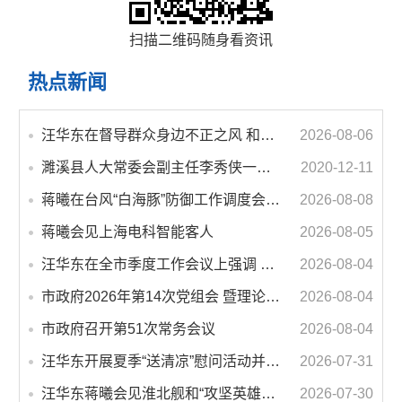
扫描二维码随身看资讯
热点新闻
汪华东在督导群众身边不正之风 和腐败问题集中整治工作时强调 以更高标准更实举措纵深推进集中整治 不断增强人民群众获得感幸福感安全感
2026-08-06
濉溪县人大常委会副主任李秀侠一行调研城乡客运一体化和治超工作
2020-12-11
蒋曦在台风“白海豚”防御工作调度会上强调 牢固树立和践行正确政绩观 切实维护人民群众生命财产安全
2026-08-08
蒋曦会见上海电科智能客人
2026-08-05
汪华东在全市季度工作会议上强调 锚定打好“三仗”任务和年度预期目标不动摇 在全市上下掀起比学赶超争先进位的攻坚热潮
2026-08-04
市政府2026年第14次党组会 暨理论学习中心组学习会议召开 蒋曦主持会议并讲话
2026-08-04
市政府召开第51次常务会议
2026-08-04
汪华东开展夏季“送清凉”慰问活动并调研专门教育工作 落实落细防暑降温措施 用心用情关爱一线职工
2026-07-31
汪华东蒋曦会见淮北舰和“攻坚英雄连”官兵代表
2026-07-30