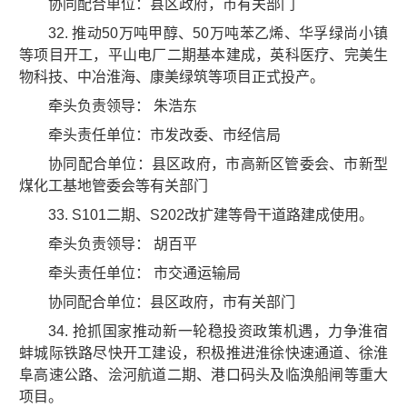
协同配合单位：县区政府，市有关部门
32. 推动50万吨甲醇、50万吨苯乙烯、华孚绿尚小镇
等项目开工，平山电厂二期基本建成，英科医疗、完美生
物科技、中冶淮海、康美绿筑等项目正式投产。
牵头负责领导： 朱浩东
牵头责任单位：市发改委、市经信局
协同配合单位：县区政府，市高新区管委会、市新型
煤化工基地管委会等有关部门
33. S101二期、S202改扩建等骨干道路建成使用。
牵头负责领导： 胡百平
牵头责任单位： 市交通运输局
协同配合单位：县区政府，市有关部门
34. 抢抓国家推动新一轮稳投资政策机遇，力争淮宿
蚌城际铁路尽快开工建设，积极推进淮徐快速通道、徐淮
阜高速公路、浍河航道二期、港口码头及临涣船闸等重大
项目。