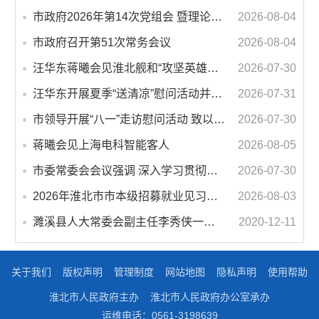
市政府2026年第14次党组会 暨理论学习中心组学习会议召开 蒋曦主持会议并讲话
2026-08-04
市政府召开第51次常务会议
2026-08-04
汪华东蒋曦会见淮北舰和“攻坚英雄连”官兵代表
2026-07-30
汪华东开展夏季“送清凉”慰问活动并调研专门教育工作 落实落细防暑降温措施 用心用情关爱一线职工
2026-07-31
市领导开展“八一”走访慰问活动 致以节日问候 畅叙鱼水深情
2026-07-30
蒋曦会见上海电科智能客人
2026-08-05
市委常委会会议强调 深入学习贯彻习近平总书记重要讲话指示精神 高质量推进城市更新 不断提升本质安全水平 汪华东主持会议
2026-07-30
2026年淮北市市本级招募就业见习人员公告
2026-08-03
濉溪县人大常委会副主任李秀侠一行调研城乡客运一体化和治超工作
2020-12-11
关于我们
版权声明
管理制度
网站地图
隐私声明
使用帮助
淮北市人民政府主办
淮北市人民政府办公室承办
运维电话：0561-3198639