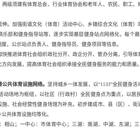
区）两级须建有体育总会、行业体育协会和老年人、农民、职工
层延伸。加强街道文化（体育）活动中心、乡镇综合文化（体育
俱乐部和健身指导站等，逐步实现基层健身站点网络化，每个晨
制度，公示站点负责人、健身指导员、健身项目等信息。
，加快推进体育社会组织政社分开、政企分开、管办分离，引导
化方向发展，提高体育社会组织承接全民健身服务的能力和质量。
善公共体育设施网络。
坚持城乡一体发展，以“1133”全民健
活动场地为枢纽，以社区（行政村）全民健身点为重点，以居
设施、社会经营性健身场馆为补充，初步建成市、县（区）、街
乡公共体育设施均等化。
廊（一山：相山；一中心：市体育中心；三湖：南湖、中湖、东湖