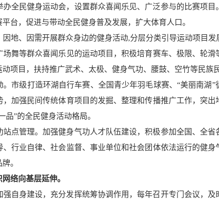
。举办全民健身运动会，设置群众喜闻乐见、广泛参与的比赛项
赛平台，促进与带动全民健身普及发展，扩大体育人口。
时、因地、因需开展群众身边的健身活动,分层分类引导运动项目
广场舞等群众喜闻乐见的运动项目，积极培育赛车、极限、轮滑
运动项目，扶持推广武术、太极、健身气功、腰鼓、空竹等民族
活动。市级打造环湖自行车赛、全国青少年羽毛球赛、“美丽南湖
势，加强民间传统体育项目的发掘、整理和传播推广工作，突出
一品”的全民健身活动格局。
气功站点管理。加强健身气功人才队伍建设，积极参加全国、全
导、行业自律、社会监督、事业单位和社会团体依法运行的健身
品牌。
织网络向基层延伸。
要加强自身建设，充分发挥统筹协调作用，每年召开专门会议，