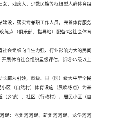
、妇女、残疾人、少数民族等枢纽型人群体育组
）站建设，落实专兼职工作人员，完善体育服务
晚练点（俱乐部、指导站）配备3名社会体育
体育社会组织向自生力强、行业影响力大的民间
开展体育社会组织星级评估，新增3A级以上
身活动长廊为引领，市级、县（区）级大中型全民
民小区（自然村）体育设施（晨晚练点）为基
道（乡镇）、社区（行政村）、居民小区（自
；三河堤：老濉河河堤、新濉河河堤、龙岱河河