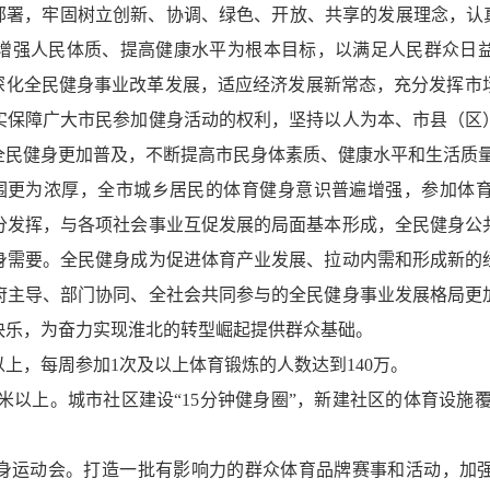
部署，牢固树立创新、协调、绿色、开放、共享的发展理念，认真落
增强人民体质、提高健康水平为根本目标，以满足人民群众日
面深化全民健身事业改革发展，适应经济发展新常态，充分发挥市
实保障广大市民参加健身活动的权利，坚持以人为本、市县（区
全民健身更加普及，不断提高市民身体素质、健康水平和生活质
身氛围更为浓厚，全市城乡居民的体育健身意识普遍增强，参加体
分发挥，与各项社会事业互促发展的局面基本形成，全民健身公
身需要。全民健身成为促进体育产业发展、拉动内需和形成新的
府主导、部门协同、全社会共同参与的全民健身事业发展格局更
快乐，为奋力实现淮北的转型崛起提供群众基础。
以上，每周参加1次及以上体育锻炼的人数达到140万。
方米以上。城市社区建设“15分钟健身圈”，新建社区的体育设施
身运动会。打造一批有影响力的群众体育品牌赛事和活动，加