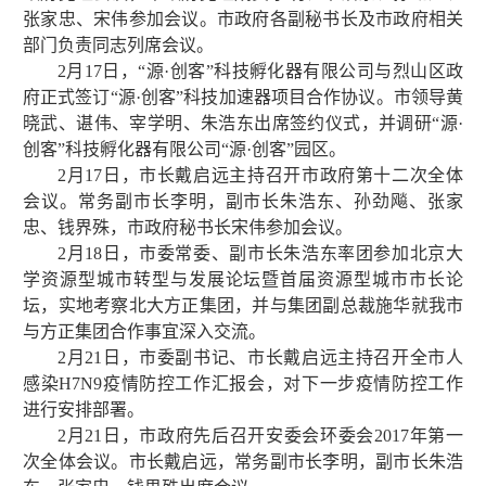
张家忠、宋伟参加会议。市政府各副秘书长及市政府相关
部门负责同志列席会议。
2月17日，“源·创客”科技孵化器有限公司与烈山区政
府正式签订“源·创客”科技加速器项目合作协议。市领导黄
晓武、谌伟、宰学明、朱浩东出席签约仪式，并调研“源·
创客”科技孵化器有限公司“源·创客”园区。
2月17日，市长戴启远主持召开市政府第十二次全体
会议。常务副市长李明，副市长朱浩东、孙劲飚、张家
忠、钱界殊，市政府秘书长宋伟参加会议。
2月18日，市委常委、副市长朱浩东率团参加北京大
学资源型城市转型与发展论坛暨首届资源型城市市长论
坛，实地考察北大方正集团，并与集团副总裁施华就我市
与方正集团合作事宜深入交流。
2月21日，市委副书记、市长戴启远主持召开全市人
感染H7N9疫情防控工作汇报会，对下一步疫情防控工作
进行安排部署。
2月21日，市政府先后召开安委会环委会2017年第一
次全体会议。市长戴启远，常务副市长李明，副市长朱浩