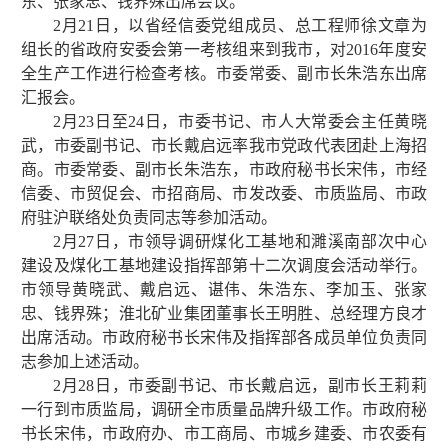
东、张家忠、钱界殊出席会议。
2月21日，以省经信委党组成员、总工程师徐文章为
组长的省政府安委会第一考核组来到我市，对2016年度安
全生产工作进行检查考核。市委常委、副市长朱浩东出席
汇报会。
2月23日至24日，市委书记、市人大常委会主任黄晓
武，市委副书记、市长戴启远率我市党政代表团赴上海招
商。市委常委、副市长朱浩东，市政府秘书长宋伟，市经
信委、市贸促会、市招商局、市发改委、市质监局、市政
府驻沪联络处负责同志等参加活动。
2月27日，市领导调研煤化工基地和濉溪南部次中心
建设及煤化工基地建设指挥部第十二次调度会活动举行。
市领导黄晓武、戴启远、谌伟、朱浩东、李加玉、张家
忠、钱界殊；淮北矿业集团董事长王明胜、总经理方良才
出席活动。市政府秘书长宋伟及指挥部各成员单位负责同
志参加上述活动。
2月28日，市委副书记、市长戴启远，副市长王莉莉
一行到市质监局，调研全市质量品牌升级工作。市政府秘
书长宋伟，市政府办、市工商局、市城乡建委、市农委有