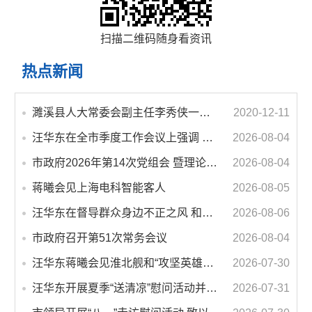
扫描二维码随身看资讯
热点新闻
濉溪县人大常委会副主任李秀侠一行调研城乡客运一体化和治超工作
2020-12-11
汪华东在全市季度工作会议上强调 锚定打好“三仗”任务和年度预期目标不动摇 在全市上下掀起比学赶超争先进位的攻坚热潮
2026-08-04
市政府2026年第14次党组会 暨理论学习中心组学习会议召开 蒋曦主持会议并讲话
2026-08-04
蒋曦会见上海电科智能客人
2026-08-05
汪华东在督导群众身边不正之风 和腐败问题集中整治工作时强调 以更高标准更实举措纵深推进集中整治 不断增强人民群众获得感幸福感安全感
2026-08-06
市政府召开第51次常务会议
2026-08-04
汪华东蒋曦会见淮北舰和“攻坚英雄连”官兵代表
2026-07-30
汪华东开展夏季“送清凉”慰问活动并调研专门教育工作 落实落细防暑降温措施 用心用情关爱一线职工
2026-07-31