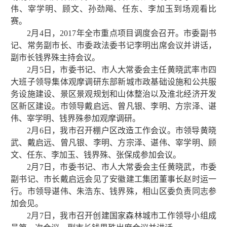
伟、宰学明、顾文、孙劲飚、任东、李加玉到场观看比
赛。
2月4日，2017年全市重点项目调度会召开。市委副书
记、常务副市长、市委政法委书记李明出席会议并讲话，
副市长钱界殊主持会议。
2月5日，市委书记、市人大常委会主任黄晓武率市四
大班子领导集体观摩调研东部新城市政基础设施和公共服
务设施建设、景区景观规划和山体整治以及淮北经济开发
区新区建设。市领导戴启远、曾凡银、李明、方宗泽、谌
伟、宰学明、钱界殊参加观摩调研。
2月6日，我市召开棚户区改造工作会议。市领导黄晓
武、戴启远、曾凡银、李明、方宗泽、谌伟、宰学明、顾
文、任东、李加玉、钱界殊、张保成参加会议。
2月7日，市委书记、市人大常委会主任黄晓武，市委
副书记、市长戴启远会见了安徽建工集团董事长赵时运一
行。市领导谌伟、朱浩东、钱界殊，相山区委负责同志参
加会见。
2月7日，我市召开创建国家森林城市工作领导小组成