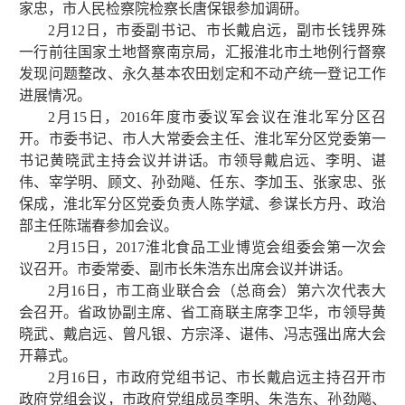
家忠，市人民检察院检察长唐保银参加调研。
2月12日，市委副书记、市长戴启远，副市长钱界殊
一行前往国家土地督察南京局，汇报淮北市土地例行督察
发现问题整改、永久基本农田划定和不动产统一登记工作
进展情况。
2月15日，2016年度市委议军会议在淮北军分区召
开。市委书记、市人大常委会主任、淮北军分区党委第一
书记黄晓武主持会议并讲话。市领导戴启远、李明、谌
伟、宰学明、顾文、孙劲飚、任东、李加玉、张家忠、张
保成，淮北军分区党委负责人陈学斌、参谋长方丹、政治
部主任陈瑞春参加会议。
2月15日，2017淮北食品工业博览会组委会第一次会
议召开。市委常委、副市长朱浩东出席会议并讲话。
2月16日，市工商业联合会（总商会）第六次代表大
会召开。省政协副主席、省工商联主席李卫华，市领导黄
晓武、戴启远、曾凡银、方宗泽、谌伟、冯志强出席大会
开幕式。
2月16日，市政府党组书记、市长戴启远主持召开市
政府党组会议，市政府党组成员李明、朱浩东、孙劲飚、