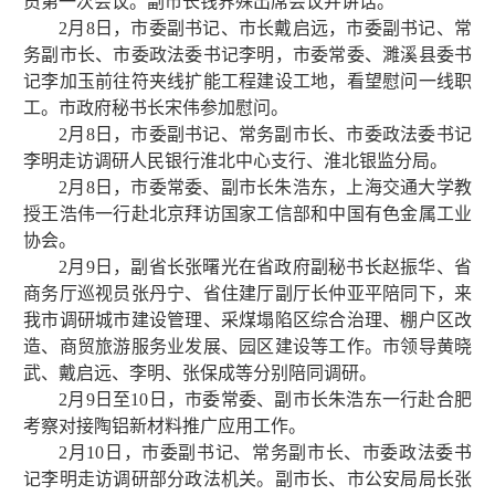
员第一次会议。副市长钱界殊出席会议并讲话。
2月8日，市委副书记、市长戴启远，市委副书记、常
务副市长、市委政法委书记李明，市委常委、濉溪县委书
记李加玉前往符夹线扩能工程建设工地，看望慰问一线职
工。市政府秘书长宋伟参加慰问。
2月8日，市委副书记、常务副市长、市委政法委书记
李明走访调研人民银行淮北中心支行、淮北银监分局。
2月8日，市委常委、副市长朱浩东，上海交通大学教
授王浩伟一行赴北京拜访国家工信部和中国有色金属工业
协会。
2月9日，副省长张曙光在省政府副秘书长赵振华、省
商务厅巡视员张丹宁、省住建厅副厅长仲亚平陪同下，来
我市调研城市建设管理、采煤塌陷区综合治理、棚户区改
造、商贸旅游服务业发展、园区建设等工作。市领导黄晓
武、戴启远、李明、张保成等分别陪同调研。
2月9日至10日，市委常委、副市长朱浩东一行赴合肥
考察对接陶铝新材料推广应用工作。
2月10日，市委副书记、常务副市长、市委政法委书
记李明走访调研部分政法机关。副市长、市公安局局长张