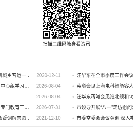
扫描二维码随身看资讯
濉溪县人大常委会副主任李秀侠一行调研城乡客运一体化和治超工作
2020-12-11
市政府2026年第14次党组会 暨理论学习中心组学习会议召开 蒋曦主持会议并讲话
2026-08-04
蒋曦会见上海电科智能客
2026-08-04
汪华东蒋曦会见淮北舰和“
汪华东开展夏季“送清凉”慰问活动并调研专门教育工作 落实落细防暑降温措施 用心用情关爱一线职工
2026-07-31
濉溪县举行婚姻家庭纠纷人民调解委员会暨调解志愿者服务团成立仪式
2021-12-10