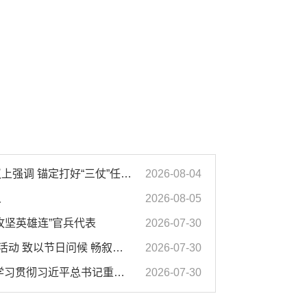
汪华东在全市季度工作会议上强调 锚定打好“三仗”任务和年度预期目标不动摇 在全市上下掀起比学赶超争先进位的攻坚热潮
2026-08-04
人
2026-08-05
攻坚英雄连”官兵代表
2026-07-30
市领导开展“八一”走访慰问活动 致以节日问候 畅叙鱼水深情
2026-07-30
市委常委会会议强调 深入学习贯彻习近平总书记重要讲话指示精神 高质量推进城市更新 不断提升本质安全水平 汪华东主持会议
2026-07-30