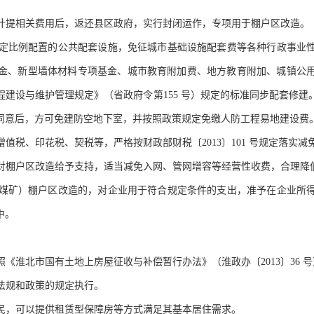
除计提相关费用后，返还县区政府，实行封闭运作，专项用于棚户区改造。
按规定比例配置的公共配套设施，免征城市基础设施配套费等各种行政事业
金、新型墙体材料专项基金、城市教育附加费、地方教育附加、城镇公
建设与维护管理规定》（省政府令第155 号）规定的标准同步配套修
同意后，方可免建防空地下室，并按照政策规定免缴人防工程易地建设费
增值税、印花税、契税等，严格按财政部财税〔2013〕101 号规定落实减
要对棚户区改造给予支持，适当减免入网、管网增容等经营性收费，合理降
下放煤矿）棚户区改造的，对企业用于符合规定条件的支出，准予在企业所
中。
照《淮北市国有土地上房屋征收与补偿暂行办法》（淮政办〔2013〕36 
律法规和政策的规定执行。
居民，可以提供租赁型保障房等方式满足其基本居住需求。