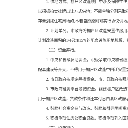
1. 供地方式。棚户区改造项目中涉及保障
以招标拍卖挂牌出让方式供地；不能单独分割采取
存量划拨住宅用地的,本着自愿原则可实行协议供地
2. 计划单列。市政府将棚户区改造安置住
计划改造面积的1/4另加15%的配套设施用地规模
（二）资金筹措。
1. 中央和省级补助资金。积极争取中央和
配套建设等开支，不得用于棚户区改造中回迁安置
2. 市县政府按规定筹措资金。市、县政府按
3. 市政府融资平台筹措资金。组建棚户区
用于棚户区改造，贷款条件和还本付息由县区政府
4. 鼓励社会资金参与改造。鼓励和引导民间
5. 积极争取住房公积金贷款。积极争取列入
（三）税费减免。