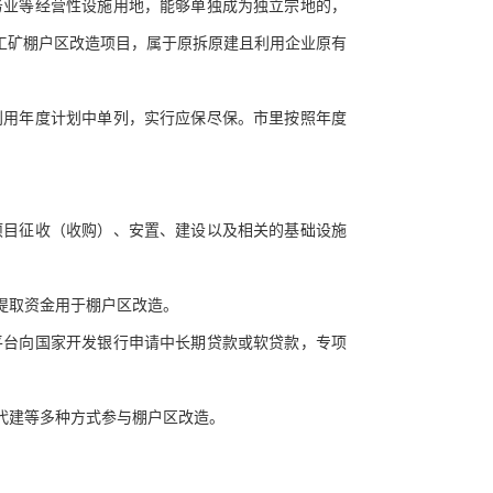
务业等经营性设施用地，能够单独成为独立宗地的，
工矿棚户区改造项目，属于原拆原建且利用企业原有
利用年度计划中单列，实行应保尽保。市里按照年度
项目征收（收购）、安置、建设以及相关的基础设施
提取资金用于棚户区改造。
平台向国家开发银行申请中长期贷款或软贷款，专项
代建等多种方式参与棚户区改造。