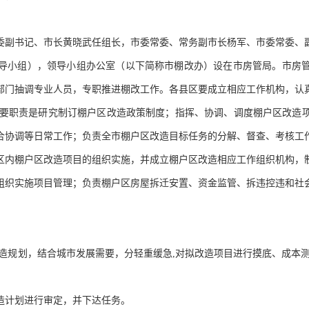
委副书记、市长黄晓武任组长，市委常委、常务副市长杨军、市委常委、
导小组），领导小组办公室（以下简称市棚改办）设在市房管局。市房
部门抽调专业人员，专职推进棚改工作。各县区要成立相应工作机构，认
要职责是研究制订棚户区改造政策制度；指挥、协调、调度棚户区改造项
合协调等日常工作；负责全市棚户区改造目标任务的分解、督查、考核工
区内棚户区改造项目的组织实施，并成立棚户区改造相应工作组织机构，
组织实施项目管理；负责棚户区房屋拆迁安置、资金监管、拆违控违和社
棚户区改造规划，结合城市发展需要，分轻重缓急,对拟改造项目进行摸底、成
造计划进行审定，并下达任务。