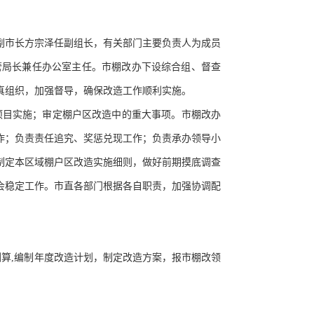
副市长方宗泽任副组长，有关部门主要负责人为成员
管局长兼任办公室主任。市棚改办下设综合组、督查
真组织，加强督导，确保改造工作顺利实施。
目实施；审定棚户区改造中的重大事项。市棚改办
作；负责责任追究、奖惩兑现工作；负责承办领导小
制定本区域棚户区改造实施细则，做好前期摸底调查
会稳定工作。市直各部门根据各自职责，加强协调配
本测算,编制年度改造计划，制定改造方案，报市棚改领