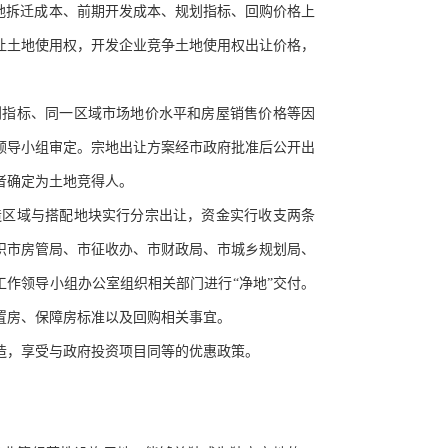
地拆迁成本、前期开发成本、规划指标、回购价格上
让土地使用权，开发企业竞争土地使用权出让价格，
划指标、同一区域市场地价水平和房屋销售价格等因
领导小组审定。宗地出让方案经市政府批准后公开出
者确定为土地竞得人。
造区域与搭配地块实行分宗出让，资金实行收支两条
织市房管局、市征收办、市财政局、市城乡规划局、
工作领导小组办公室组织相关部门进行“净地”交付。
置房、保障房标准以及回购相关事宜。
造，享受与政府投资项目同等的优惠政策。