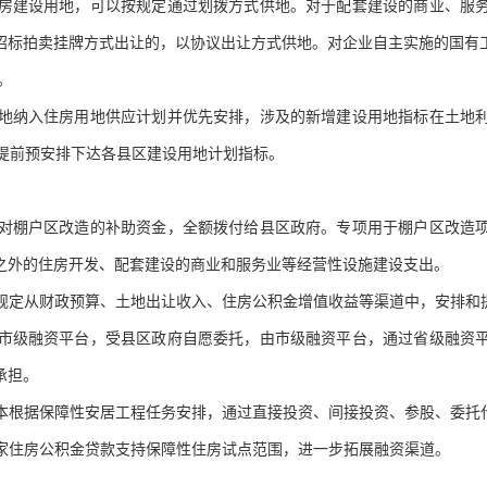
性住房建设用地，可以按规定通过划拨方式供地。对于配套建设的商业、服
招标拍卖挂牌方式出让的，以协议出让方式供地。对企业自主实施的国有
。
房用地纳入住房用地供应计划并优先安排，涉及的新增建设用地指标在土地
，提前预安排下达各县区建设用地计划指标。
省级对棚户区改造的补助资金，全额拨付给县区政府。专项用于棚户区改造
之外的住房开发、配套建设的商业和服务业等经营性设施建设支出。
照规定从财政预算、土地出让收入、住房公积金增值收益等渠道中，安排和
改造市级融资平台，受县区政府自愿委托，由市级融资平台，通过省级融资
承担。
资本根据保障性安居工程任务安排，通过直接投资、间接投资、参股、委托
国家住房公积金贷款支持保障性住房试点范围，进一步拓展融资渠道。