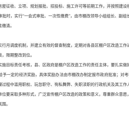
房屋征收、立项、规划报批、招投标、施工许可等前期工作，并按照建设
审批时，实行
“一会式审批、一次性缴费”，由市棚改领导小组组长、副组
性缴清。
实行月调度机制，并建立有效的督查制度，定期对各县区棚户区改造工作
谈，限期整改到位。
实施目标责任考核，县、区政府是棚户区改造工作的责任主体，要扎实做
给予一定的经济奖励，具体奖励办法由市棚改办制定报市政府批准；对考
理过程中滥用职权、玩忽职守、徇私舞弊、失职渎职的行政机关及其工作
单位要采取多种形式，广泛宣传棚户区改造的政策和意义，尊重群众意愿
氛围。