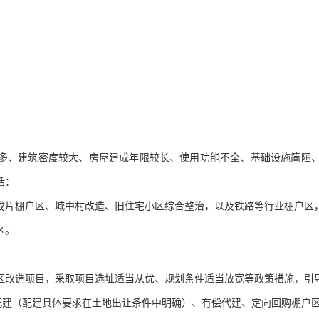
。
多、建筑密度较大、房屋建成年限较长、使用功能不全、基础设施简陋
括：
成片棚户区、城中村改造、旧住宅小区综合整治，以及铁路等行业棚户区
区。
区改造项目，采取项目选址适当从优、规划条件适当放宽等政策措施，引
式配建（配建具体要求在土地出让条件中明确）、有偿代建、定向回购棚户