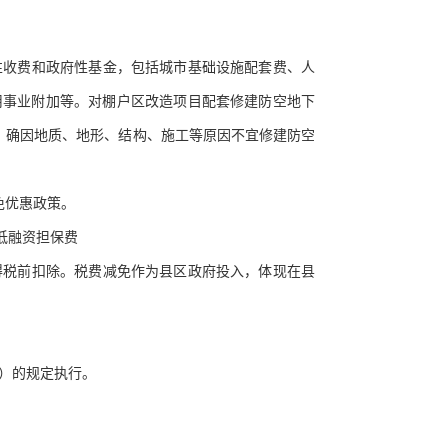
性收费和政府性基金，包括城市基础设施配套费、人
用事业附加等。对棚户区改造项目配套修建防空地下
建。确因地质、地形、结构、施工等原因不宜修建防空
。
免优惠政策。
低融资担保费
得税前扣除。税费减免作为县区政府投入，体现在县
号）的规定执行。