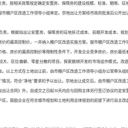
府负责，按相关政策规定确定安置房、保障房的建设规模、标准、期限、征
报市棚户区改造工作领导小组审定。宗地出让方案经市政府批准后公开出
府负责，根据拟出让安置房、保障房的征地拆迁成本、前期开发成本、规
房价的最高控制价，一并纳入棚户区改造实施方案，报市棚户区改造工作
价格、房价的最高控制价等限制性条件下，开发企业竞争房价，房价最低
资较大、区位偏僻、零星分散的项目，探索捆绑开发的市场运作模式。改
金。以上方式在土地出让前，由市棚户区改造工作领导小组办公室牵头组
”情况，符合“净地”要求的予以出让。宗地出让成交后，由市棚户区改造
权出让合同》外，自成交之日起30天内应与回购主体另行签订协议约定安
户区，鼓励企业在符合城市规划和土地利用总体规划的前提下进行自主改