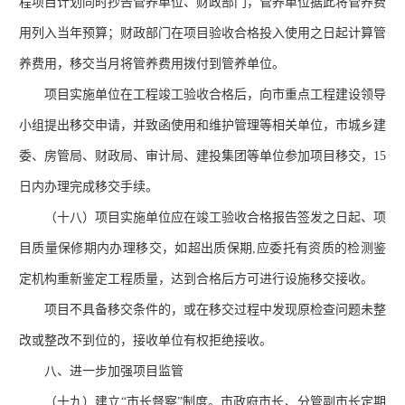
程项目计划同时抄告管养单位、财政部门，管养单位据此将管养费
用列入当年预算；财政部门在项目验收合格投入使用之日起计算管
养费用，移交当月将管养费用拨付到管养单位。
项目实施单位在工程竣工验收合格后，向市重点工程建设领导
小组提出移交申请，并致函使用和维护管理等相关单位，市城乡建
委、房管局、财政局、审计局、建投集团等单位参加项目移交，
15
日内办理完成移交手续。
（十八）项目实施单位应在竣工验收合格报告签发之日起、项
目质量保修期内办理移交，如超出质保期
,应委托有资质的检测鉴
定机构重新鉴定工程质量，达到合格后方可进行设施移交接收。
项目不具备移交条件的，或在移交过程中发现原检查问题未整
改或整改不到位的，接收单位有权拒绝接收。
八、进一步加强项目监管
（十九）建立
“市长督察”制度。市政府市长、分管副市长定期