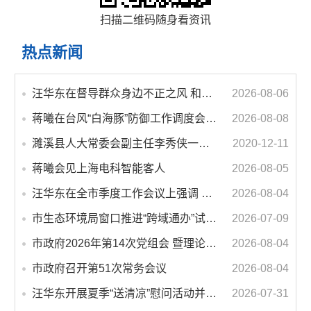
扫描二维码随身看资讯
热点新闻
汪华东在督导群众身边不正之风 和腐败问题集中整治工作时强调 以更高标准更实举措纵深推进集中整治 不断增强人民群众获得感幸福感安全感
2026-08-06
蒋曦在台风“白海豚”防御工作调度会上强调 牢固树立和践行正确政绩观 切实维护人民群众生命财产安全
2026-08-08
濉溪县人大常委会副主任李秀侠一行调研城乡客运一体化和治超工作
2020-12-11
蒋曦会见上海电科智能客人
2026-08-05
汪华东在全市季度工作会议上强调 锚定打好“三仗”任务和年度预期目标不动摇 在全市上下掀起比学赶超争先进位的攻坚热潮
2026-08-04
市生态环境局窗口推进“跨域通办”试点 服务再升级 办事更便利
2026-07-09
市政府2026年第14次党组会 暨理论学习中心组学习会议召开 蒋曦主持会议并讲话
2026-08-04
市政府召开第51次常务会议
2026-08-04
汪华东开展夏季“送清凉”慰问活动并调研专门教育工作 落实落细防暑降温措施 用心用情关爱一线职工
2026-07-31